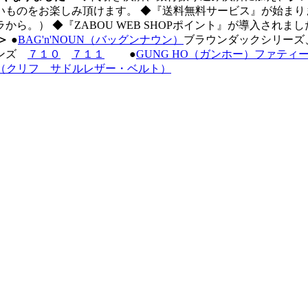
のをお楽しみ頂けます。 ◆『送料無料サービス』が始まりまし
ら。） ◆『ZABOU WEB SHOPポイント』が導入され
＞
●
BAG'n'NOUN（バッグンナウン）
ブラウンダックシリーズ
ーンズ
７１０
７１１
●
GUNG HO（ガンホー）ファティ
her Belt（クリフ サドルレザー・ベルト）