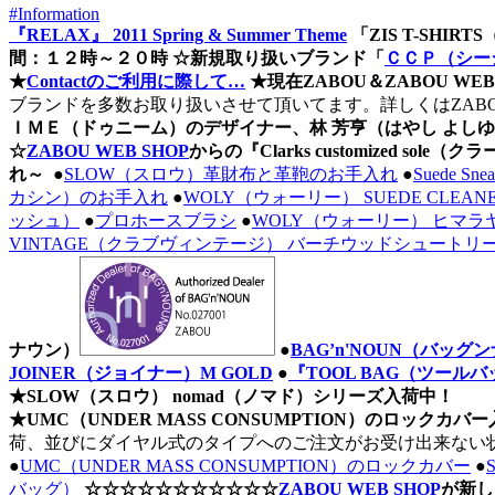
#Information
『RELAX』 2011 Spring & Summer Theme
「ZIS T-SHI
間：１２時～２０時
☆新規取り扱いブランド「
ＣＣＰ（シー
★
Contactのご利用に際して…
★現在ZABOU＆ZABOU 
ブランドを多数お取り扱いさせて頂いてます。詳しくはZAB
ＩＭＥ（ドゥニーム）のデザイナー、林 芳亨（はやし よし
☆
ZABOU WEB SHOP
からの『Clarks customized 
れ～
●
SLOW（スロウ）革財布と革鞄のお手入れ
●
Suede 
カシン）のお手入れ
●
WOLY（ウォーリー） SUEDE CLE
ッシュ）
●
プロホースブラシ
●
WOLY（ウォーリー） ヒマ
VINTAGE（クラブヴィンテージ） バーチウッドシュートリ
ナウン）
●
BAG’n'NOUN（バ
JOINER（ジョイナー）M GOLD
●
『TOOL BAG（ツールバッ
★SLOW（スロウ） nomad（ノマド）シリーズ入荷中！
★UMC（UNDER MASS CONSUMPTION）のロックカバ
荷、並びにダイヤル式のタイプへのご注文がお受け出来ない
●
UMC（UNDER MASS CONSUMPTION）のロックカバー
●
バッグ）
☆☆☆☆☆☆☆☆☆☆☆
ZABOU WEB SHOP
が新