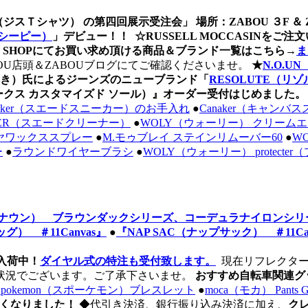
RTS（ジスＴシャツ） の第四回展示受注会」 場所：ZABOU ３F ＆
シーピー）
」デビュー！！
☆RUSSELL MOCCASINを
WEB SHOPにてお買い求め頂ける商品＆ブランド一覧はこちら→
ま
OU店頭＆ZABOUブログにてご確認くださいませ。
★
N.O.
ゆき）氏によるジーンズのニューブランド
「
RESOLUTE（リ
sole（クラークス カスタマイズド ソール）』オーダー受付はじめました
Sneaker（スエードスニーカー）のお手入れ
●
Canaker（キャン
ANER（スエードクリーナー）
●
WOLY（ウォーリー） クリーム
ラヤワックススプレー
●
M.モゥブレイ ステインリムーバー60
●
W
ー
●
ラウンドワイヤーブラシ
●
WOLY（ウォーリー） protect
ッグンナウン） ブラウンダックシリーズ、コーデュラナイロンシリ
グ） ＃11Canvas』
●
『NAP SAC（ナップサック） ＃11Ca
ー入荷中！
ダイヤル式の特注も受付致します。
現在リフレクター
状況でございます。ご了承下さいませ。
おすすめ自転車関連グ
Spokemon（スポーケモン）ブレスレット
●
moca（モカ） Pant
しくなりました！
◆代引き決済、銀行振り込み決済に加え、
ク