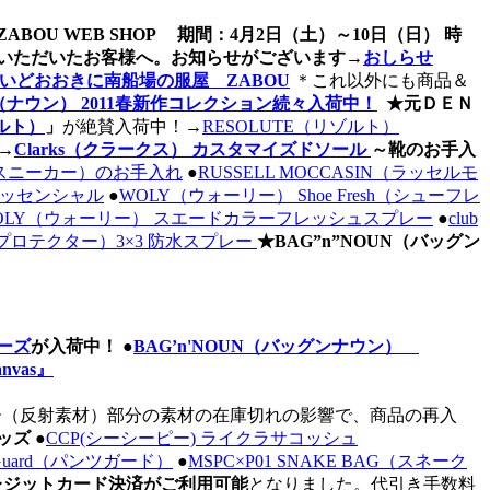
 ZABOU WEB SHOP 期間：4月2日（土）～10日（日） 時
ご注文いただいたお客様へ。お知らせがございます→
おしらせ
いどおおきに南船場の服屋 ZABOU
＊これ以外にも商品＆
UN（ナウン） 2011春新作コレクション続々入荷中！
★元ＤＥＮ
ゾルト）
」
が絶賛入荷中！→
RESOLUTE（リゾルト）
。→
Clarks（クラークス） カスタマイズドソール
～靴のお手入
バススニーカー）のお手入れ
●
RUSSELL MOCCASIN（ラッセルモ
エッセンシャル
●
WOLY（ウォーリー） Shoe Fresh（シューフレ
OLY（ウォーリー） スエードカラーフレッシュスプレー
●
club
er（プロテクター）3×3 防水スプレー
★BAG”n”NOUN（バッグン
ーズ
が入荷中！ ●
BAG’n'NOUN（バッグンナウン）
nvas』
（反射素材）部分の素材の在庫切れの影響で、商品の再入
ッズ
●
CCP(シーシーピー) ライクラサコッシュ
s Guard（パンツガード）
●
MSPC×P01 SNAKE BAG（スネーク
レジットカード決済がご利用可能
となりました。代引き手数料