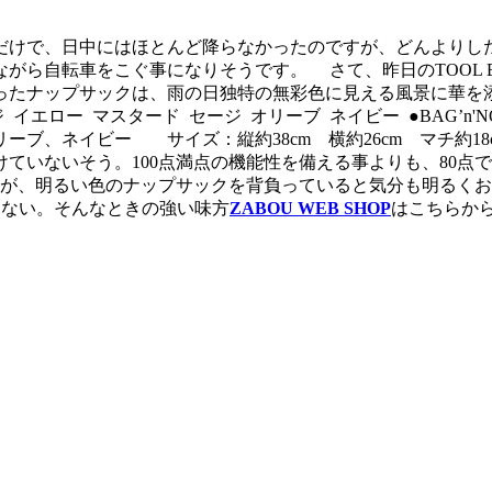
けで、日中にはほとんど降らなかったのですが、どんよりし
ら自転車をこぐ事になりそうです。 さて、昨日のTOOL BA
ったナップサックは、雨の日独特の無彩色に見える風景に華を
ジ
イエロー
マスタード
セージ
オリーブ
ネイビー
●BAG’n
ブ、ネイビー サイズ：縦約38cm 横約26cm マチ約18c
ていないそう。100点満点の機能性を備える事よりも、80点
、明るい色のナップサックを背負っていると気分も明るくお出
けない。そんなときの強い味方
ZABOU WEB SHOP
はこちらから