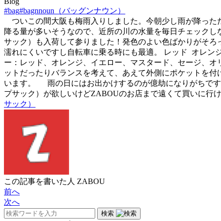
Blog
#bag
#bagnnoun（バッグンナウン）
ついこの間大阪も梅雨入りしました。今朝少し雨が降っただ
降る量が多いそうなので、近所の川の水量を毎日チェックしなが
サック）も入荷して参りました！発色のよい色ばかりがそろ
濡れにくいですし自転車に乗る時にも最適。 レッド
オレン
ー：レッド、オレンジ、イエロー、マスタード、セージ、オリー
ットだったりバランスを考えて、あえて外側にポケットを付け
います。
雨の日にはお出かけするのが億劫になりがちですが
プサック）が欲しいけどZABOUのお店まで遠くて買いに行
サック）
この記事を書いた人
ZABOU
前へ
次へ
検索