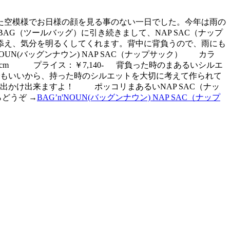
た空模様でお日様の顔を見る事のない一日でした。今年は雨の
G（ツールバッグ）に引き続きまして、NAP SAC（ナップ
添え、気分を明るくしてくれます。背中に背負うので、雨にも
'NOUN(バッグンナウン) NAP SAC（ナップサック） カラ
m プライス：￥7,140-
背負った時のまあるいシルエ
でもいいから、持った時のシルエットを大切に考えて作られて
かけ出来ますよ！ ポッコリまあるいNAP SAC（ナッ
どうぞ →
BAG’n'NOUN(バッグンナウン) NAP SAC（ナップ