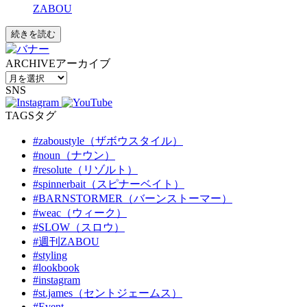
ZABOU
続きを読む
ARCHIVE
アーカイブ
SNS
TAGS
タグ
#zaboustyle（ザボウスタイル）
#noun（ナウン）
#resolute（リゾルト）
#spinnerbait（スピナーベイト）
#BARNSTORMER（バーンストーマー）
#weac（ウィーク）
#SLOW（スロウ）
#週刊ZABOU
#styling
#lookbook
#instagram
#st.james（セントジェームス）
#Event