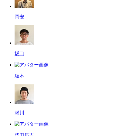
岡安
坂口
坂本
瀬川
柴田辰吉