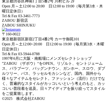
東京都渋谷区神南1丁目5番2号 川村ビル 2F
Open 月～土12:00 to 20:00 日12:00 to 19:00（毎月第3水・木
曜日定休日）
Tel & Fax 03-3461-7773
ZABOU 新宿店
ZABOU SHINJUKU
〒160-0022
東京都新宿区新宿2丁目4番2号 カーサ御苑101
Open 月～土12:00~20:00 日12:00 to 19:00（毎月第3水・木曜
日定休日）
Tel & Fax 03-5944-0788
1997年6月に大阪・南船場にメンズセレクトショップ
”ZABOU （ザボウ）“をOPEN。リゾルト、セントジェーム
ス、パラブーツ、バッグンナウン、ガンホー、スロウ、ダブ
ルツリー、バス、ラッセルモカシンなど、国内、国外から
様々なアイテムをセレクト。ファッション（流行）だけでな
く、普遍的なスタイルがカッコいいという考えのもと、カッ
コいい普段着を追及。日々アイディアを振り絞ってスタイル
をご提案致します。
©2025 株式会社ZABOU