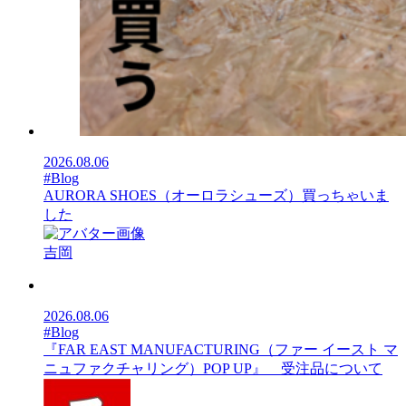
2026.08.06
#Blog
AURORA SHOES（オーロラシューズ）買っちゃいま
した
吉岡
2026.08.06
#Blog
『FAR EAST MANUFACTURING（ファー イースト マ
ニュファクチャリング）POP UP』 受注品について