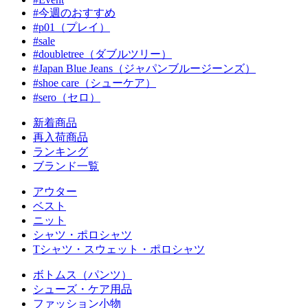
#今週のおすすめ
#p01（プレイ）
#sale
#doubletree（ダブルツリー）
#Japan Blue Jeans（ジャパンブルージーンズ）
#shoe care（シューケア）
#sero（セロ）
新着商品
再入荷商品
ランキング
ブランド一覧
アウター
ベスト
ニット
シャツ・ポロシャツ
Tシャツ・スウェット・ポロシャツ
ボトムス（パンツ）
シューズ・ケア用品
ファッション小物