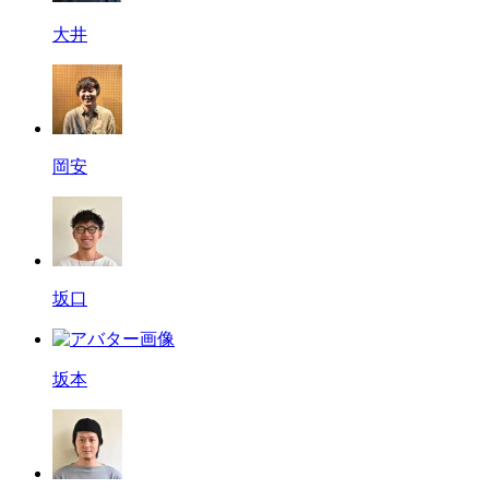
大井
岡安
坂口
坂本