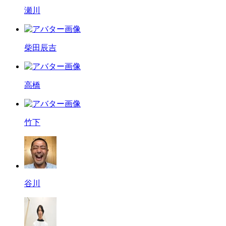
瀬川
柴田辰吉
高橋
竹下
谷川