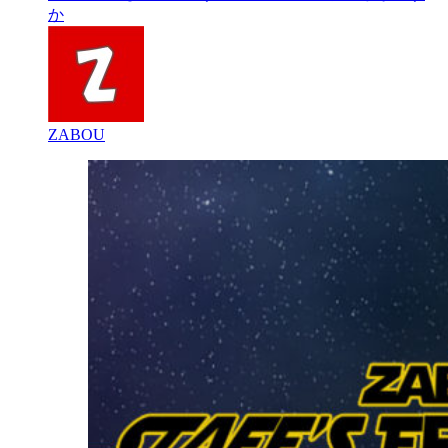
か
ZABOU