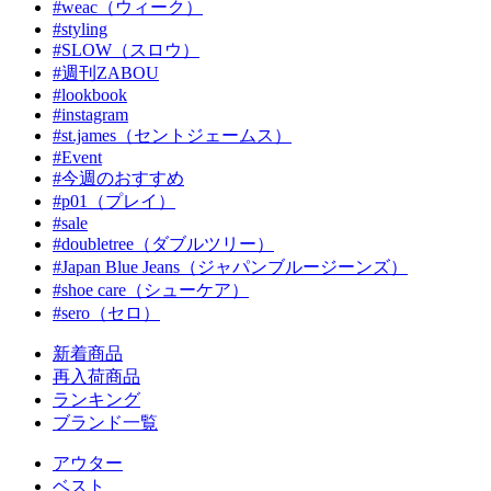
#weac（ウィーク）
#styling
#SLOW（スロウ）
#週刊ZABOU
#lookbook
#instagram
#st.james（セントジェームス）
#Event
#今週のおすすめ
#p01（プレイ）
#sale
#doubletree（ダブルツリー）
#Japan Blue Jeans（ジャパンブルージーンズ）
#shoe care（シューケア）
#sero（セロ）
新着商品
再入荷商品
ランキング
ブランド一覧
アウター
ベスト