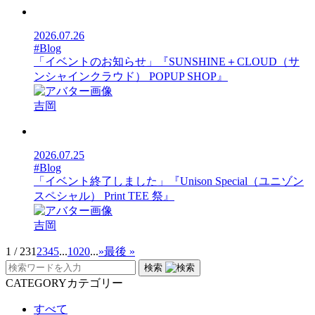
2026.07.26
#Blog
「イベントのお知らせ」『SUNSHINE＋CLOUD（サ
ンシャインクラウド） POPUP SHOP』
吉岡
2026.07.25
#Blog
「イベント終了しました」『Unison Special（ユニゾン
スペシャル） Print TEE 祭』
吉岡
1 / 23
1
2
3
4
5
...
10
20
...
»
最後 »
検索
CATEGORY
カテゴリー
すべて