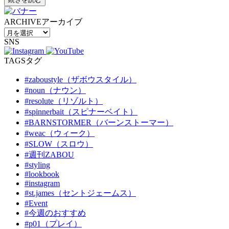
ARCHIVE
アーカイブ
SNS
TAGS
タグ
#zaboustyle（ザボウスタイル）
#noun（ナウン）
#resolute（リゾルト）
#spinnerbait（スピナーベイト）
#BARNSTORMER（バーンストーマー）
#weac（ウィーク）
#SLOW（スロウ）
#週刊ZABOU
#styling
#lookbook
#instagram
#st.james（セントジェームス）
#Event
#今週のおすすめ
#p01（プレイ）