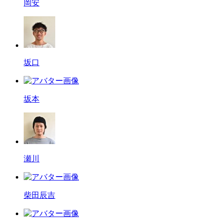
岡安
坂口
坂本
瀬川
柴田辰吉