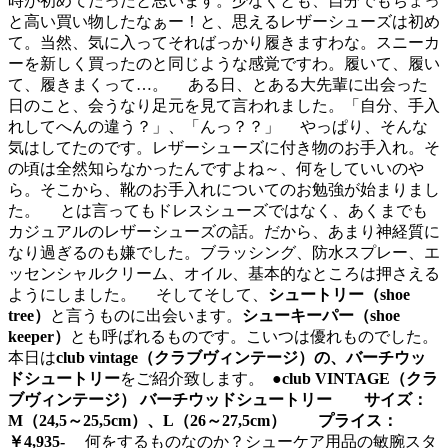
時が初めてだったと思います。少なくとも、自分でもちょっ
と高い買い物したなぁー！と、思えるレザーシューズは初め
て。当然、気に入ってそればっかり履きますわな。スニーカ
ーを新しく買ったのと同じような感覚ですわ。履いて、履い
て、履きまくって…。 ある日、とある大先輩に出会った
日のこと、会うなり足元を見て言われました。「自分、手入
れしてへんの違う？」、「んっ？？」 やっぱり、そんな
気はしてたのです。レザーシューズに付き物のお手入れ。そ
の頃は全然知らなかったんですよね～、何をしていいのや
ら。そこから、靴のお手入れについてのお勉強が始まりまし
た。 とは言ってもドレスシューズではなく、あくまでも
カジュアルのレザーシューズの話。だから、あまり神経質に
なり過ぎるのも嫌でした。ブラッシング、防水スプレー、エ
ッセンシャルクリーム、オイル、基本的なところは押さえる
ようにしました。 そしてそして、
シュートリー（shoe
tree）
と言うものに出会います。
シューキーパー（shoe
keeper）
とも呼ばれるものです。こいつは優れものでした。
本日は
club vintage（クラブヴィンテージ）の、バーチウッ
ドシュートリー
をご紹介致します。
●club VINTAGE（クラ
ブヴィンテージ） バーチウッドシュートリー サイズ：
M（24,5～25,5cm）、L（26～27,5cm） プライス：
￥4,935-
何をするものなのか？シューケア用品の敏腕スタ