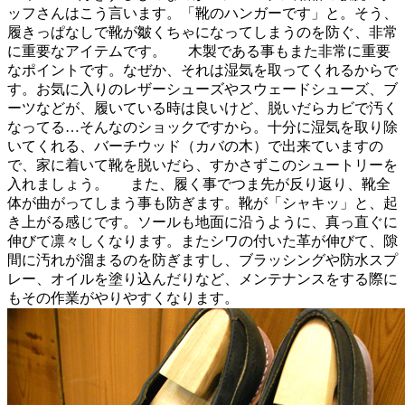
ッフさんはこう言います。「靴のハンガーです」と。そう、
履きっぱなしで靴が皺くちゃになってしまうのを防ぐ、非常
に重要なアイテムです。
木製である事もまた非常に重要
なポイントです。なぜか、それは湿気を取ってくれるからで
す。お気に入りのレザーシューズやスウェードシューズ、ブ
ーツなどが、履いている時は良いけど、脱いだらカビで汚く
なってる…そんなのショックですから。十分に湿気を取り除
いてくれる、バーチウッド（カバの木）で出来ていますの
で、家に着いて靴を脱いだら、すかさずこのシュートリーを
入れましょう。
また、履く事でつま先が反り返り、靴全
体が曲がってしまう事も防ぎます。靴が「シャキッ」と、起
き上がる感じです。ソールも地面に沿うように、真っ直ぐに
伸びて凛々しくなります。またシワの付いた革が伸びて、隙
間に汚れが溜まるのを防ぎますし、ブラッシングや防水スプ
レー、オイルを塗り込んだりなど、メンテナンスをする際に
もその作業がやりやすくなります。