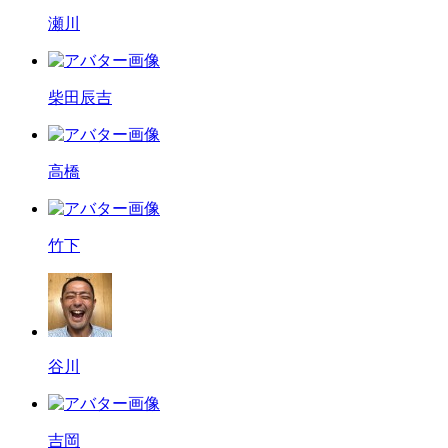
瀬川
柴田辰吉
高橋
竹下
谷川
吉岡