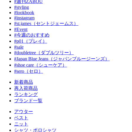
#週刊ZABOU
#styling
#lookbook
#instagram
#st.james（セントジェームス）
#Event
#今週のおすすめ
#p01（プレイ）
#sale
#doubletree（ダブルツリー）
#Japan Blue Jeans（ジャパンブルージーンズ）
#shoe care（シューケア）
#sero（セロ）
新着商品
再入荷商品
ランキング
ブランド一覧
アウター
ベスト
ニット
シャツ・ポロシャツ