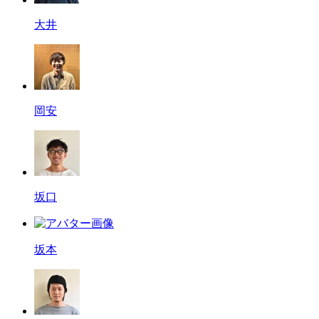
大井
岡安
坂口
坂本