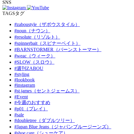
SNS
TAGS
タグ
#zaboustyle（ザボウスタイル）
#noun（ナウン）
#resolute（リゾルト）
#spinnerbait（スピナーベイト）
#BARNSTORMER（バーンストーマー）
#weac（ウィーク）
#SLOW（スロウ）
#週刊ZABOU
#styling
#lookbook
#instagram
#st.james（セントジェームス）
#Event
#今週のおすすめ
#p01（プレイ）
#sale
#doubletree（ダブルツリー）
#Japan Blue Jeans（ジャパンブルージーンズ）
#shoe care（シューケア）