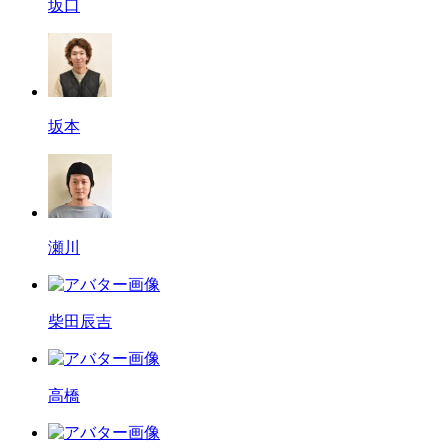
坂口
坂本
瀬川
柴田辰吉
高橋