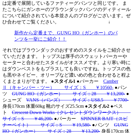
は定番で展開しているファティーグパンツと同じです。 ま
たこちらにガンホーのブラウンダックパンツのディティール
について紹介されている本並さんのブログがございます。ぜ
ひ合わせてご覧ください。
↓
新作から定番まで、GUNG HO（ガンホー）のパ
ンツを一挙にご紹介！！
それではブラウンダックのおすすめのスタイルをご紹介させ
ていただきます。 トップスは厚手のスウェットパーカーや
セーターと合わせたスタイルがオススメです。より寒い時に
はダウンベストをもプラスしても良いですね。トップスの色
も黒やネイビー、オリーブなど濃いめの色と合わせると程よ
くまとまりがでます。
●スタイル1
●パーカー
Camber
Ⅱ（キャンバー・ツー） サイズ：S ￥10560-
●パン
ツ
GUNG HO（ガンホー） サイズ：28 ￥13,200-
●
シューズ
VANS（バンズ） サイズ：US8.5 ￥7700-
身長170cm 体重60kg 靴のサイズ25.5cm
●スタイル2
●ベス
ト
Crescent Down Works（クレセントダウンワークス）
サイズ：S ￥46,200-
●パーカー
SPINNER BAIT（スピ
ナーベイト） サイズ：S ￥19,580-
●パンツ
GUNG
HO（ガンホー） サイズ：28 ￥13,200-
身長170cm 体