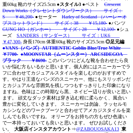
重60kg 靴のサイズ25.5cm
●スタイル3
●ベスト
Crescent
Down Works（クレセントダウンワークス） サイズ：
S ￥46,200-
●セーター
Harley of Scotland （ハーレーオ
ブスコットランド） サイズ：38 ￥15,180-
●パンツ
GUNG HO（ガンホー） サイズ：28 ￥12,100-
●シュ
ーズ
SANDERS（サンダース） サイズ：UK6
￥47,300-
身長170cm 体重60kg 靴のサイズ25.5cm
◎足元編
●VANS（バンズ）AUTHENTIC Goblin Blue/True White
￥7700-
●MOONSTAR（ムーンスター） ARCSIDEGOA
ブラック ￥8690-
このパンツにどんな靴を合わせたら良
いか悩む方もいるかと思います。個人的にはスニーカーでラ
フに合わせてカジュアルスタイルを楽しむのがおすすめで
す。やはり王道なバンズのスニーカー、他にもスリッポンだ
とカジュアルな雰囲気を残しつつもすっきりした印象になり
ますね。色味はこの時期なら黒、ネイビー辺りが良いと思い
ます。 頑丈なダック素材は穿き込む程に柔らかく、風合い
豊かに変化していきます。 スニーカーは勿論、ラッセルモ
カシンなどのワークブーツと合わせてアメカジスタイルを楽
しんでも良いですね。 オリーブをお持ちの方もぜひ色違い
で一本持っておいても良いと思います。 ぜひお試しくださ
い。
大阪店インスタアカウント
⇒
@ZABOUOSAKA13
東