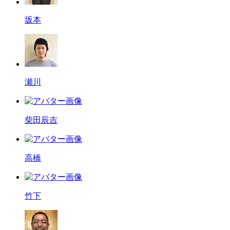
坂本
瀬川
柴田辰吉
高橋
竹下