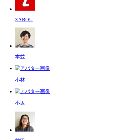
ZABOU
本並
小林
小坂