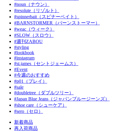
#noun（ナウン）
#resolute（リゾルト）
#spinnerbait（スピナーベイト）
#BARNSTORMER（バーンストーマー）
#weac（ウィーク）
#SLOW（スロウ）
#週刊ZABOU
#styling
#lookbook
#instagram
#st.james（セントジェームス）
#Event
#今週のおすすめ
#p01（プレイ）
#sale
#doubletree（ダブルツリー）
#Japan Blue Jeans（ジャパンブルージーンズ）
#shoe care（シューケア）
#sero（セロ）
新着商品
再入荷商品