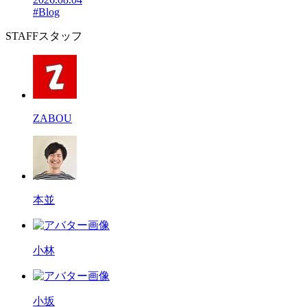
#Blog
STAFF
スタッフ
ZABOU
本並
小林
小坂