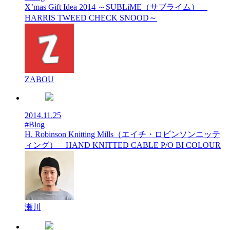
X’mas Gift Idea 2014 ～SUBLiME（サブライム）
HARRIS TWEED CHECK SNOOD～
ZABOU
2014.11.25
#Blog
H. Robinson Knitting Mills（エイチ・ロビンソンニッテ
ィング） HAND KNITTED CABLE P/O BI COLOUR
瀬川