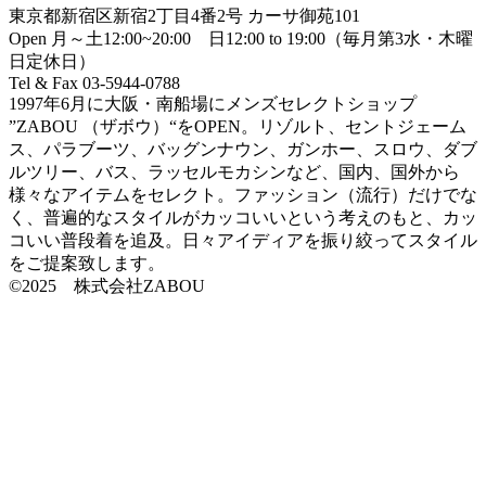
東京都新宿区新宿2丁目4番2号 カーサ御苑101
Open 月～土12:00~20:00 日12:00 to 19:00（毎月第3水・木曜
日定休日）
Tel & Fax 03-5944-0788
1997年6月に大阪・南船場にメンズセレクトショップ
”ZABOU （ザボウ）“をOPEN。リゾルト、セントジェーム
ス、パラブーツ、バッグンナウン、ガンホー、スロウ、ダブ
ルツリー、バス、ラッセルモカシンなど、国内、国外から
様々なアイテムをセレクト。ファッション（流行）だけでな
く、普遍的なスタイルがカッコいいという考えのもと、カッ
コいい普段着を追及。日々アイディアを振り絞ってスタイル
をご提案致します。
©2025 株式会社ZABOU