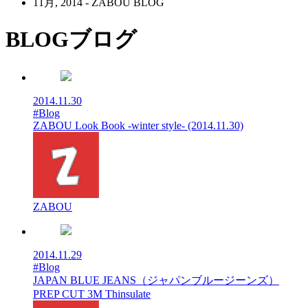
11月, 2014 - ZABOU BLOG
BLOG
ブログ
2014.11.30
#Blog
ZABOU Look Book -winter style- (2014.11.30)
ZABOU
2014.11.29
#Blog
JAPAN BLUE JEANS（ジャパンブルージーンズ）
PREP CUT 3M Thinsulate