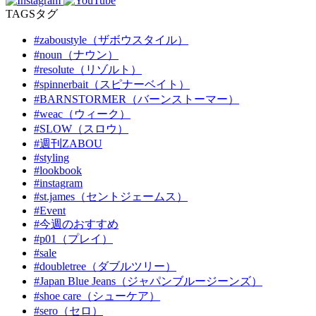
TAGS
タグ
#zaboustyle（ザボウスタイル）
#noun（ナウン）
#resolute（リゾルト）
#spinnerbait（スピナーベイト）
#BARNSTORMER（バーンストーマー）
#weac（ウィーク）
#SLOW（スロウ）
#週刊ZABOU
#styling
#lookbook
#instagram
#st.james（セントジェームス）
#Event
#今週のおすすめ
#p01（プレイ）
#sale
#doubletree（ダブルツリー）
#Japan Blue Jeans（ジャパンブルージーンズ）
#shoe care（シューケア）
#sero（セロ）