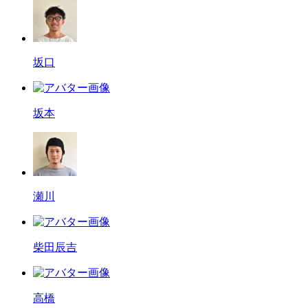
坂口
坂本
瀬川
柴田辰吉
高橋