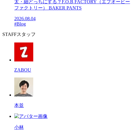
太・細どっちにする？F.O.B FACTORY（エフオービー
ファクトリー） BAKER PANTS
2026.08.04
#Blog
STAFF
スタッフ
ZABOU
本並
小林