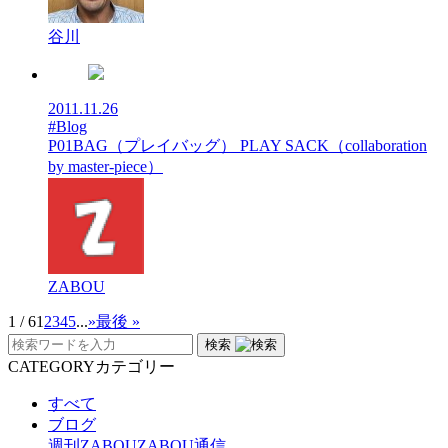
谷川
2011.11.26
#Blog
P01BAG（プレイバッグ） PLAY SACK（collaboration
by master-piece）
ZABOU
1 / 6
1
2
3
4
5
...
»
最後 »
検索
CATEGORY
カテゴリー
すべて
ブログ
週刊ZABOU
ZABOU通信