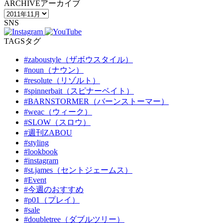
ARCHIVE
アーカイブ
SNS
TAGS
タグ
#zaboustyle（ザボウスタイル）
#noun（ナウン）
#resolute（リゾルト）
#spinnerbait（スピナーベイト）
#BARNSTORMER（バーンストーマー）
#weac（ウィーク）
#SLOW（スロウ）
#週刊ZABOU
#styling
#lookbook
#instagram
#st.james（セントジェームス）
#Event
#今週のおすすめ
#p01（プレイ）
#sale
#doubletree（ダブルツリー）