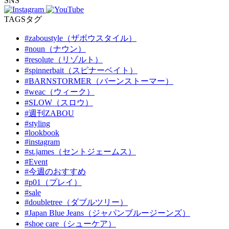
SNS
TAGS
タグ
#zaboustyle（ザボウスタイル）
#noun（ナウン）
#resolute（リゾルト）
#spinnerbait（スピナーベイト）
#BARNSTORMER（バーンストーマー）
#weac（ウィーク）
#SLOW（スロウ）
#週刊ZABOU
#styling
#lookbook
#instagram
#st.james（セントジェームス）
#Event
#今週のおすすめ
#p01（プレイ）
#sale
#doubletree（ダブルツリー）
#Japan Blue Jeans（ジャパンブルージーンズ）
#shoe care（シューケア）