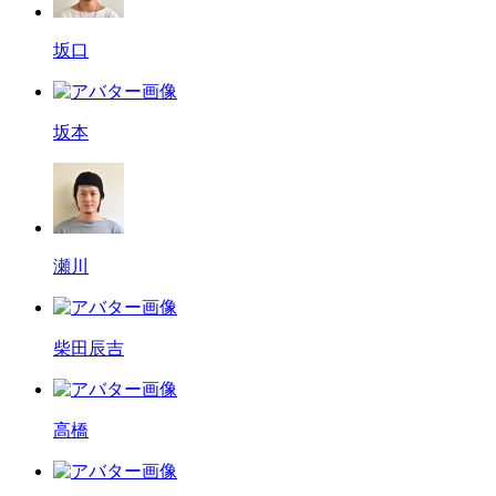
坂口
坂本
瀬川
柴田辰吉
高橋