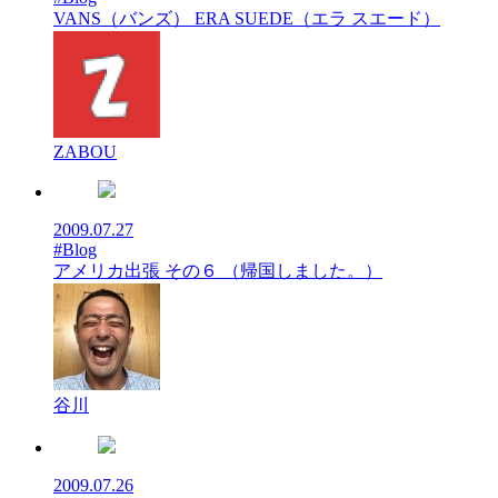
VANS（バンズ） ERA SUEDE（エラ スエード）
ZABOU
2009.07.27
#Blog
アメリカ出張 その６ （帰国しました。）
谷川
2009.07.26