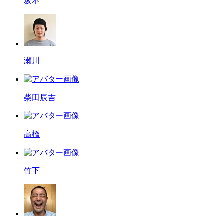
坂本
瀬川
柴田辰吉
高橋
竹下