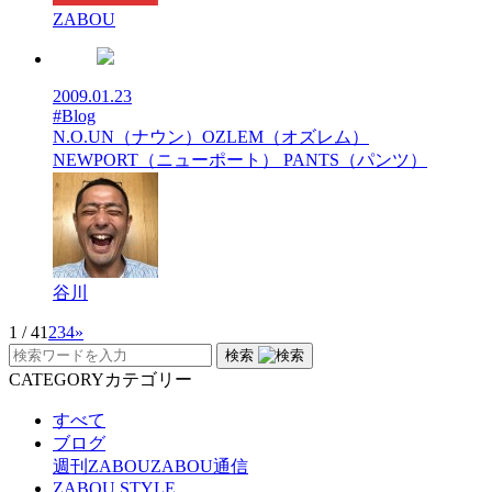
ZABOU
2009.01.23
#Blog
N.O.UN（ナウン）OZLEM（オズレム）
NEWPORT（ニューポート） PANTS（パンツ）
谷川
1 / 4
1
2
3
4
»
検索
CATEGORY
カテゴリー
すべて
ブログ
週刊ZABOU
ZABOU通信
ZABOU STYLE