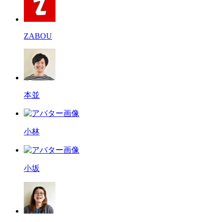
ZABOU
本並
小林
小坂