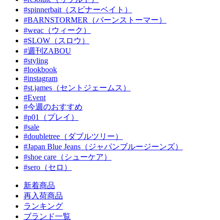
#spinnerbait（スピナーベイト）
#BARNSTORMER（バーンストーマー）
#weac（ウィーク）
#SLOW（スロウ）
#週刊ZABOU
#styling
#lookbook
#instagram
#st.james（セントジェームス）
#Event
#今週のおすすめ
#p01（プレイ）
#sale
#doubletree（ダブルツリー）
#Japan Blue Jeans（ジャパンブルージーンズ）
#shoe care（シューケア）
#sero（セロ）
新着商品
再入荷商品
ランキング
ブランド一覧