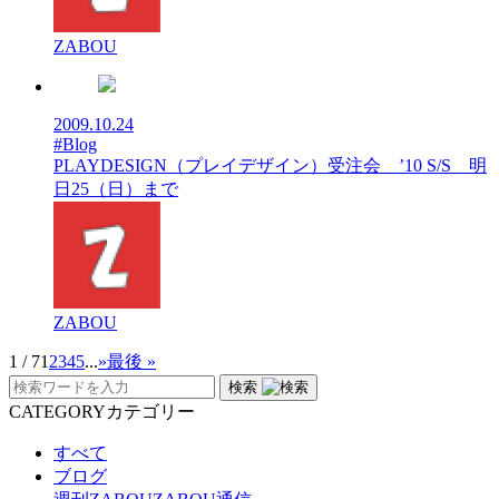
ZABOU
2009.10.24
#Blog
PLAYDESIGN（プレイデザイン）受注会 ’10 S/S 明
日25（日）まで
ZABOU
1 / 7
1
2
3
4
5
...
»
最後 »
検索
CATEGORY
カテゴリー
すべて
ブログ