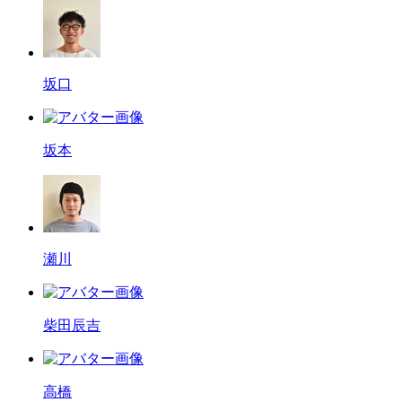
坂口
坂本
瀬川
柴田辰吉
高橋