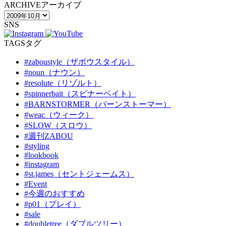
ARCHIVE
アーカイブ
SNS
TAGS
タグ
#zaboustyle（ザボウスタイル）
#noun（ナウン）
#resolute（リゾルト）
#spinnerbait（スピナーベイト）
#BARNSTORMER（バーンストーマー）
#weac（ウィーク）
#SLOW（スロウ）
#週刊ZABOU
#styling
#lookbook
#instagram
#st.james（セントジェームス）
#Event
#今週のおすすめ
#p01（プレイ）
#sale
#doubletree（ダブルツリー）