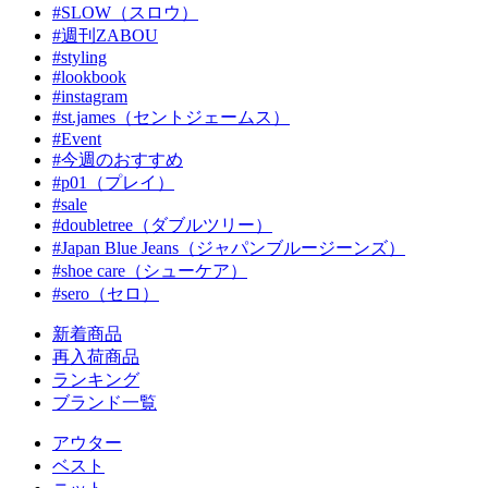
#SLOW（スロウ）
#週刊ZABOU
#styling
#lookbook
#instagram
#st.james（セントジェームス）
#Event
#今週のおすすめ
#p01（プレイ）
#sale
#doubletree（ダブルツリー）
#Japan Blue Jeans（ジャパンブルージーンズ）
#shoe care（シューケア）
#sero（セロ）
新着商品
再入荷商品
ランキング
ブランド一覧
アウター
ベスト