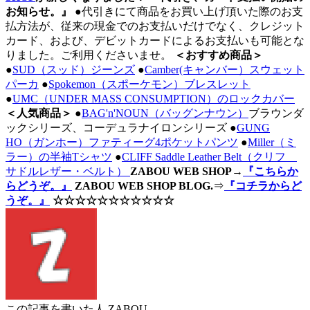
お知らせ。』
●代引きにて商品をお買い上げ頂いた際のお支
払方法が、従来の現金でのお支払いだけでなく、クレジット
カード、および、デビットカードによるお支払いも可能とな
りました。ご利用くださいませ。
＜おすすめ商品＞
●
SUD（スッド）ジーンズ
●
Camber(キャンバー）スウェット
パーカ
●
Spokemon（スポーケモン）ブレスレット
●
UMC（UNDER MASS CONSUMPTION）のロックカバー
＜人気商品＞
●
BAG'n'NOUN（バッグンナウン）
ブラウンダ
ックシリーズ、コーデュラナイロンシリーズ ●
GUNG
HO（ガンホー）ファティーグ4ポケットパンツ
●
Miller（ミ
ラー）の半袖Tシャツ
●
CLIFF Saddle Leather Belt（クリフ
サドルレザー・ベルト）
ZABOU WEB SHOP
→
『こちらか
らどうぞ。』
ZABOU WEB SHOP BLOG.
⇒
『コチラからど
うぞ。』
☆☆☆☆☆☆☆☆☆☆☆
この記事を書いた人
ZABOU