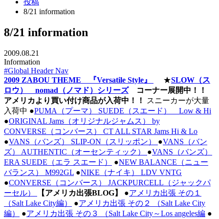
投稿
8/21 information
8/21 information
2009.08.21
Information
#Global Header Nav
2009 ZABOU THEME 『Versatile Style』
★
SLOW（ス
ロウ） nomad（ノマド）シリーズ
コーナー展開中！！
アメリカより買い付け商品が入荷中！！
スニーカーが大量
入荷中 ●
PUMA（プーマ） SUEDE（スエード） Low & Hi
●
ORIGINAL Jams（オリジナルジャムス） by
CONVERSE（コンバース） CT ALL STAR Jams Hi & Lo
●
VANS（バンズ） SLIP-ON（スリッポン）
●
VANS（バン
ズ） AUTHENTIC（オーセンティック）
●
VANS（バンズ）
ERA SUEDE（エラ スエード）
●
NEW BALANCE（ニュー
バランス） M992GL
●
NIKE（ナイキ） LDV VNTG
●
CONVERSE（コンバース） JACKPURCELL（ジャックパ
ーセル）
【アメリカ出張BLOG】
●
アメリカ出張 その１
（Salt Lake City編）
●
アメリカ出張 その２ （Salt Lake City
編）
●
アメリカ出張 その３ （Salt Lake City～Los angeles編
●