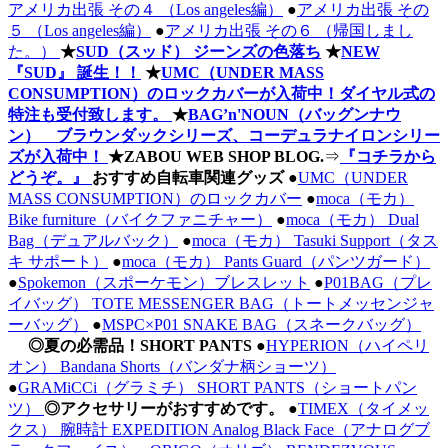
アメリカ出張 その４ （Los angeles編）
●
アメリカ出張 その
５ （Los angeles編）
●
アメリカ出張 その６ （帰国しまし
た。）
★
SUD（スッド） ジーンズの色落ち
★
NEW
『SUD』 誕生！！
★
UMC（UNDER MASS
CONSUMPTION）のロックカバーが入荷中！ダイヤル式の
特注も受付致します。
★
BAG’n'NOUN（バッグンナウ
ン） ブラウンダックシリーズ、コーデュラナイロンシリー
ズが入荷中！
★ZABOU WEB SHOP BLOG.
⇒
『コチラから
どうぞ。』
おすすめ自転車関連グッズ
●
UMC（UNDER
MASS CONSUMPTION）のロックカバー
●
moca（モカ）
Bike furniture（バイクファニチャー）
●
moca（モカ） Dual
Bag（デュアルバック）
●
moca（モカ） Tasuki Support（タス
キ サポート）
●
moca（モカ） Pants Guard（パンツガード）
●
Spokemon（スポーケモン）ブレスレット
●
P01BAG（プレ
イバッグ） TOTE MESSENGER BAG（トートメッセンジャ
ーバッグ）
●
MSPC×P01 SNAKE BAG（スネークバッグ）
◎夏の必需品！SHORT PANTS
●
HYPERION（ハイペリ
オン） Bandana Shorts（バンダナ柄ショーツ）
●
GRAMiCCi（グラミチ） SHORT PANTS（ショートパン
ツ）
◎アクセサリーがおすすめです。
●
TIMEX（タイメッ
クス） 腕時計 EXPEDITION Analog Black Face（アナログブ