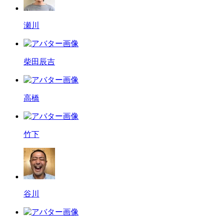
瀬川
柴田辰吉
高橋
竹下
谷川