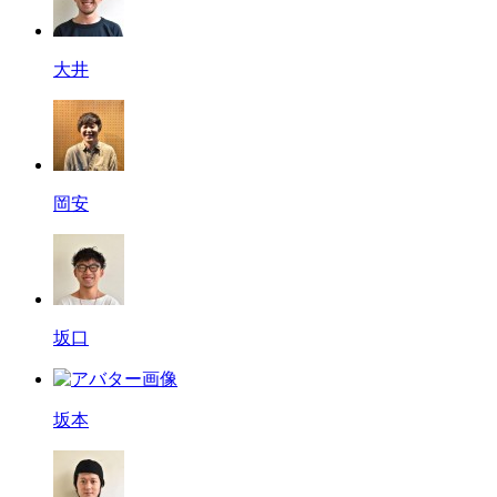
大井
岡安
坂口
坂本