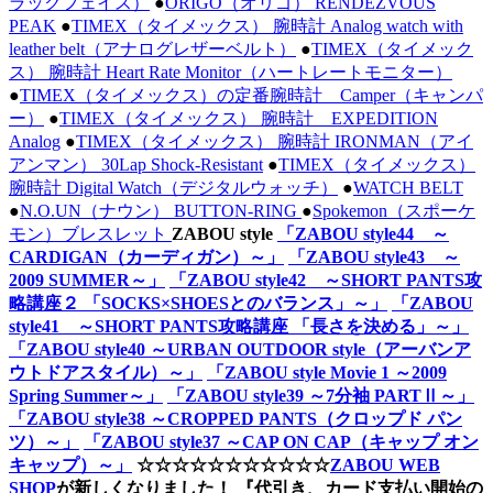
ラックフェイス）
●
ORIGO（オリゴ） RENDEZVOUS
PEAK
●
TIMEX（タイメックス） 腕時計 Analog watch with
leather belt（アナログレザーベルト）
●
TIMEX（タイメック
ス） 腕時計 Heart Rate Monitor（ハートレートモニター）
●
TIMEX（タイメックス）の定番腕時計 Camper（キャンパ
ー）
●
TIMEX（タイメックス） 腕時計 EXPEDITION
Analog
●
TIMEX（タイメックス） 腕時計 IRONMAN（アイ
アンマン） 30Lap Shock-Resistant
●
TIMEX（タイメックス）
腕時計 Digital Watch（デジタルウォッチ）
●
WATCH BELT
●
N.O.UN（ナウン） BUTTON-RING
●
Spokemon（スポーケ
モン）ブレスレット
ZABOU style
「ZABOU style44 ～
CARDIGAN（カーディガン）～」
「ZABOU style43 ～
2009 SUMMER～」
「ZABOU style42 ～SHORT PANTS攻
略講座２ 「SOCKS×SHOESとのバランス」～」
「ZABOU
style41 ～SHORT PANTS攻略講座 「長さを決める」～」
「ZABOU style40 ～URBAN OUTDOOR style（アーバンア
ウトドアスタイル）～」
「ZABOU style Movie 1 ～2009
Spring Summer～」
「ZABOU style39 ～7分袖 PARTⅡ～」
「ZABOU style38 ～CROPPED PANTS（クロップド パン
ツ）～」
「ZABOU style37 ～CAP ON CAP（キャップ オン
キャップ）～」
☆☆☆☆☆☆☆☆☆☆☆
ZABOU WEB
SHOP
が新しくなりました！
『代引き、カード支払い開始の