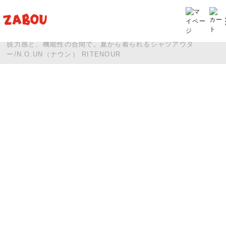
TOP
投稿
脱力感と、機能性の合間で。夏から着られるシャツアウタ
ー/N.O.UN（ナウン） RITENOUR