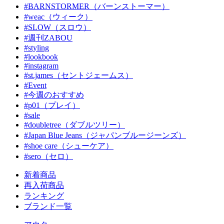
#BARNSTORMER（バーンストーマー）
#weac（ウィーク）
#SLOW（スロウ）
#週刊ZABOU
#styling
#lookbook
#instagram
#st.james（セントジェームス）
#Event
#今週のおすすめ
#p01（プレイ）
#sale
#doubletree（ダブルツリー）
#Japan Blue Jeans（ジャパンブルージーンズ）
#shoe care（シューケア）
#sero（セロ）
新着商品
再入荷商品
ランキング
ブランド一覧