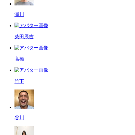
瀬川
柴田辰吉
高橋
竹下
谷川