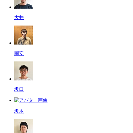
大井
岡安
坂口
坂本