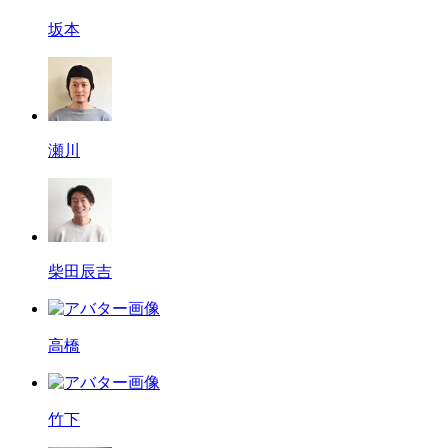
坂本
瀬川
柴田辰吉
高橋
竹下