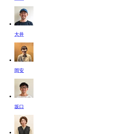
大井
岡安
坂口