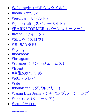
#zaboustyle（ザボウスタイル）
#noun（ナウン）
#resolute（リゾルト）
#spinnerbait（スピナーベイト）
#BARNSTORMER（バーンストーマー）
#weac（ウィーク）
#SLOW（スロウ）
#週刊ZABOU
#styling
#lookbook
#instagram
#st.james（セントジェームス）
#Event
#今週のおすすめ
#p01（プレイ）
#sale
#doubletree（ダブルツリー）
#Japan Blue Jeans（ジャパンブルージーンズ）
#shoe care（シューケア）
#sero（セロ）