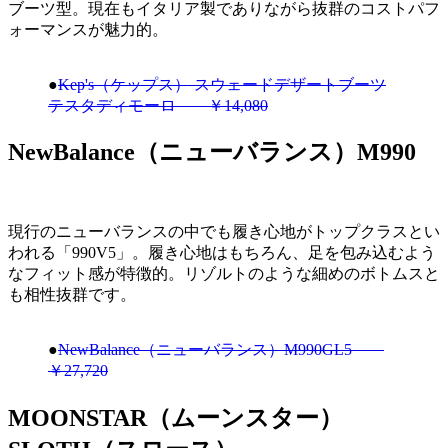
ブーツ型。現在もイタリア製でありながら抜群のコストパフ
ォーマンスが魅力的。ㅤㅤㅤㅤㅤㅤㅤ
●
Kep's（ケップス） スウェードデザートブーツ
テスタディモーロ ￥14,080
NewBalance（ニューバランス）M990
現行のニューバランスの中でも履き心地がトップクラスとい
われる「990V5」。履き心地はもちろん、足を包み込むよう
なフィット感が特徴的。リゾルトのような細めのボトムスと
も相性抜群です。
●
NewBalance（ニューバランス）M990GL5
￥27,720
MOONSTAR（ムーンスター）