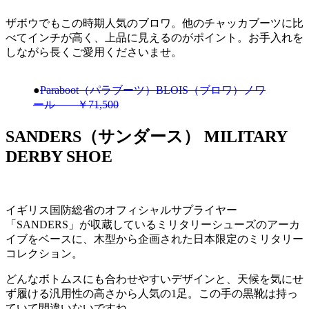
ザボウでもこの時期人気のブロワ。他のチャッカブーツに比
べてインチが高く、上品に見えるのがポイント。お手入れを
しながら長くご愛用くださいませ。
●
Paraboot（パラブーツ）BLOIS（ブロワ）ノワ
ール ￥71,500
SANDERS（サンダース） MILITARY
DERBY SHOE
イギリス国防総省のオフィシャルサプライヤー
「SANDERS」が収蔵しているミリタリーシューズのアーカ
イブをベースに、木型から企画された日本限定のミリタリー
コレクション。
どんなボトムスにも合わせやすいデザインと、天候を気にせ
ず履ける汎用性の高さから人気の1足。この手の黒靴は持っ
ていて間違いないですね。