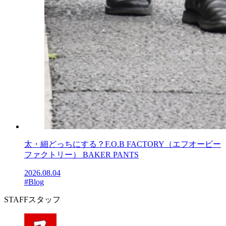
太・細どっちにする？F.O.B FACTORY（エフオービー
ファクトリー） BAKER PANTS
2026.08.04
#Blog
STAFF
スタッフ