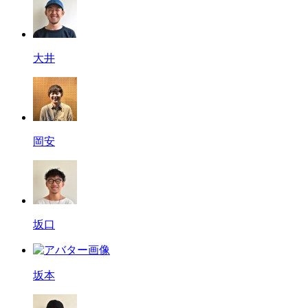
大井
岡安
坂口
坂本