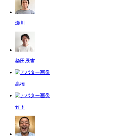
瀬川
柴田辰吉
高橋
竹下