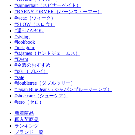
#spinnerbait（スピナーベイト）
#BARNSTORMER（バーンストーマー）
#weac（ウィーク）
#SLOW（スロウ）
#週刊ZABOU
#styling
#lookbook
#instagram
#st.james（セントジェームス）
#Event
#今週のおすすめ
#p01（プレイ）
#sale
#doubletree（ダブルツリー）
#Japan Blue Jeans（ジャパンブルージーンズ）
#shoe care（シューケア）
#sero（セロ）
新着商品
再入荷商品
ランキング
ブランド一覧