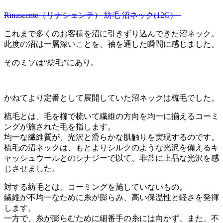
Rinascente（リナシェンテ） 紡毛 沼ネック(12G)
これまで多くのお客様を沼に引きずり込んできた沼ネック。
此度の沼は一層深いことを、袖を通した瞬間に感じました。
そのミソは“紡毛”にあり。
かねてより定番として展開していた沼ネックは梳毛でした。
梳毛とは、毛を櫛で梳いて繊維の方向を均一に揃えるコーミ
ングが施された毛を指します。
均一な繊維質が、光沢と滑らかな肌触りを実現するのです。
梳毛の沼ネックは、もとよりシルクのような光沢を備えるキ
ャッシュウールとのシナジーで以て、非常に上品な光沢を感
じさせました。
対する紡毛とは、コーミングを施していないもの。
繊維が不均一なために糸が膨らみ、高い保温性と軽さを発揮
します。
一方で、糸が膨らむために細番手の糸には向かず、また、不