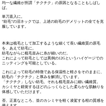
均一な繊維が所謂「チクチク」の原因となることもしばし
ば。
単刀直入に。
“紡毛”の沼ネックでは、上述の紡毛のデメリットの全てを克
服しています。
本来は梳毛として加工するような細くて長い繊維質の原毛
を、あえて紡毛に。
紡毛ながらに梳毛並みに糸が細いのだ。
これによって紡毛としては異例の12Gというハイゲージでの
ニッティングを可能としている。
これによって紡毛の特徴である保温性と軽さをそのままに、
紡毛の「チクチク」と厚みを解消しています。
「チクチク」しない紡毛、それも梳毛並みに細い繊維質。
カシミヤと錯覚するほどのふっくらとした柔らかな肌触りを
体感していただけます。
否、正直なところ、並のカシミヤを軽く凌駕する程の質感を
備えます。