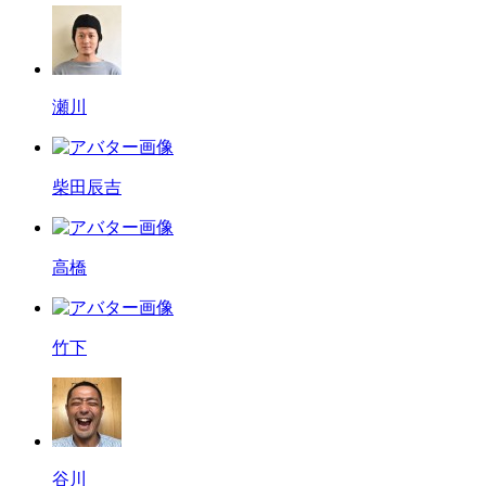
瀬川
柴田辰吉
高橋
竹下
谷川