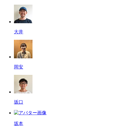
大井
岡安
坂口
坂本