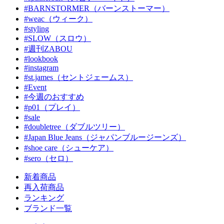
#BARNSTORMER（バーンストーマー）
#weac（ウィーク）
#styling
#SLOW（スロウ）
#週刊ZABOU
#lookbook
#instagram
#st.james（セントジェームス）
#Event
#今週のおすすめ
#p01（プレイ）
#sale
#doubletree（ダブルツリー）
#Japan Blue Jeans（ジャパンブルージーンズ）
#shoe care（シューケア）
#sero（セロ）
新着商品
再入荷商品
ランキング
ブランド一覧