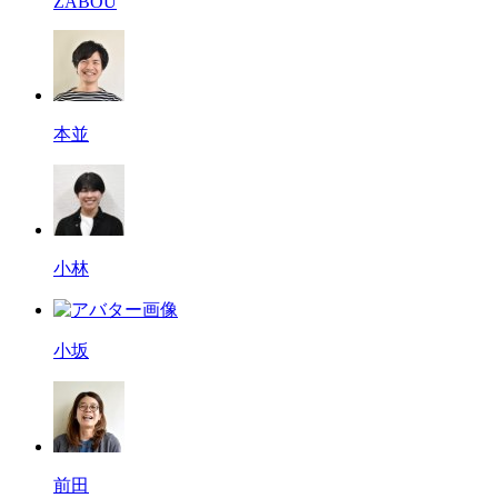
ZABOU
本並
小林
小坂
前田