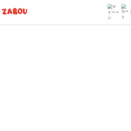
TOP
投稿
バンダナで味わう「made in USA」神話。