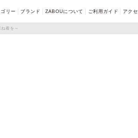
テゴリー
ブランド
ZABOUについて
ご利用ガイド
アクセ
冬の重ね着を～
再入荷商品
アウター
Tシャツ・スウェット・ポ
ボトムス（パンツ）
ロシャツ
ご奉仕品
ZABOU style
お気に入りに追加した商品