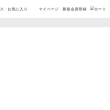
ス
お気に入り
マイページ
新規会員登録
ベスト
ニット
シューズ・ケア用品
ファッション小物
recommend and more
ranking and more