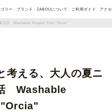
テゴリー
ブランド
ZABOUについて
ご利用ガイド
アクセ
hable Skipper Polo "Orcia"
再入荷商品
アウター
Tシャツ・スウェット・ポ
ボトムス（パンツ）
ロシャツ
ご奉仕品
ZABOU style
お気に入りに追加した商品
と考える、大人の夏ニ
Washable
 "Orcia"