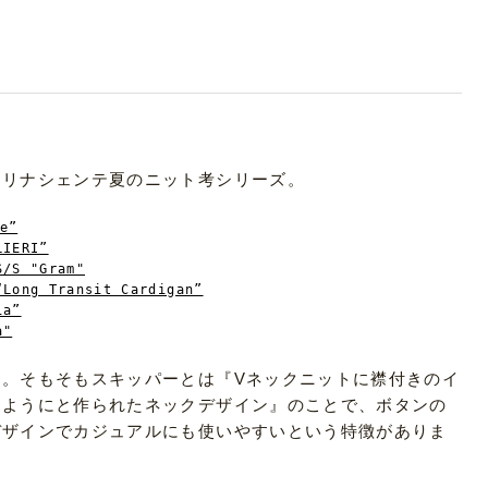
たリナシェンテ夏のニット考シリーズ。
e”
LIERI”
S/S "Gram"
“Long Transit Cardigan”
ia”
a"
。そもそもスキッパーとは『Vネックニットに襟付きのイ
るようにと作られたネックデザイン』のことで、ボタンの
デザインでカジュアルにも使いやすいという特徴がありま