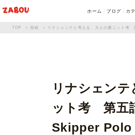
ホーム
ブログ
カ
TOP
投稿
リナシェンテと考える、大人の夏ニット考 第五話 Was
新着商品
シャツ・ポロシャツ
バッグ・ポーチ
Made in Japan
リナシェンテ
ット考 第五話 
Skipper Polo