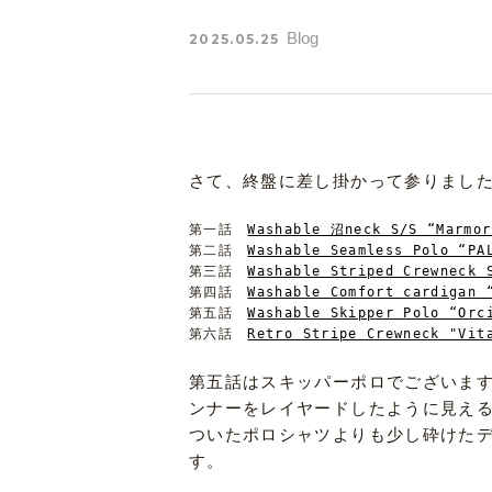
Blog
2025.05.25
さて、終盤に差し掛かって参りまし
第一話　
Washable 沼neck S/S “Marmor
第二話　
Washable Seamless Polo “PA
第三話　
Washable Striped Crewneck 
第四話　
Washable Comfort cardigan 
第五話　
Washable Skipper Polo “Orc
第六話　
Retro Stripe Crewneck "Vit
第五話はスキッパーポロでございます
ンナーをレイヤードしたように見え
ついたポロシャツよりも少し砕けた
す。