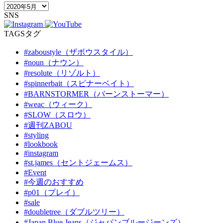
SNS
TAGS
タグ
#zaboustyle（ザボウスタイル）
#noun（ナウン）
#resolute（リゾルト）
#spinnerbait（スピナーベイト）
#BARNSTORMER（バーンストーマー）
#weac（ウィーク）
#SLOW（スロウ）
#週刊ZABOU
#styling
#lookbook
#instagram
#st.james（セントジェームス）
#Event
#今週のおすすめ
#p01（プレイ）
#sale
#doubletree（ダブルツリー）
#Japan Blue Jeans（ジャパンブルージーンズ）