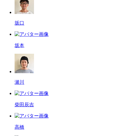
坂口
坂本
瀬川
柴田辰吉
高橋