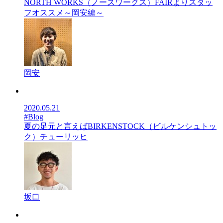
NORTH WORKS（ノースワークス）FAIRよりスタッ
フオススメ～岡安編～
岡安
2020.05.21
#Blog
夏の足元と言えばBIRKENSTOCK（ビルケンシュトッ
ク）チューリッヒ
坂口