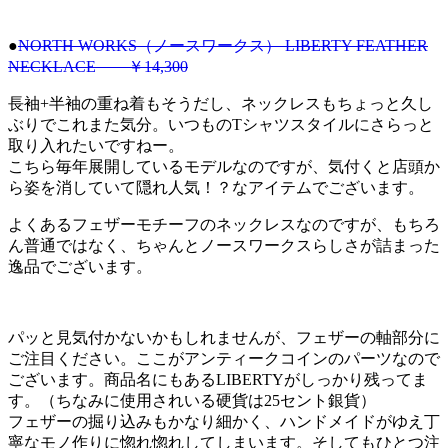
●
NORTH WORKS（ノースワークス） LIBERTY FEATHER
NECKLACE ￥14,300
長袖+半袖の重ね着もそうだし、ネックレスもちょっと久し
ぶりでこれまた気分。いつものTシャツスタイルにさらっと
取り入れたいですねー。
こちら毎年展開しているモデルなのですが、気付くと店頭か
ら姿を消していて隠れ人気！？なアイテムでございます。
よくあるフェザーモチーフのネックレスなのですが、もちろ
ん普通ではなく、ちゃんとノースワークスらしさが詰まった
逸品でございます。
パッと見気付かないかもしれませんが、フェザーの軸部分に
ご注目ください。ここがアンティークコインのパーツなので
ございます。商品名にもあるLIBERTYがしっかり残ってま
す。（ちなみに使用されいる硬貨は25セント銀貨）
フェザーの掘り込みもかなり細かく、ハンドメイドがゆえ丁
寧なモノ作りに惚れ惚れしてしまいます。そしてもひとつ注