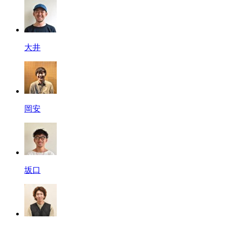
大井
岡安
坂口