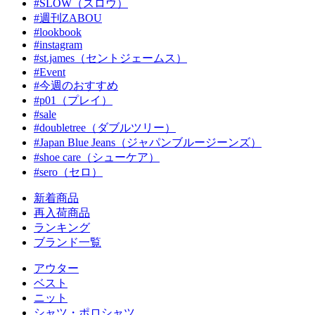
#SLOW（スロウ）
#週刊ZABOU
#lookbook
#instagram
#st.james（セントジェームス）
#Event
#今週のおすすめ
#p01（プレイ）
#sale
#doubletree（ダブルツリー）
#Japan Blue Jeans（ジャパンブルージーンズ）
#shoe care（シューケア）
#sero（セロ）
新着商品
再入荷商品
ランキング
ブランド一覧
アウター
ベスト
ニット
シャツ・ポロシャツ