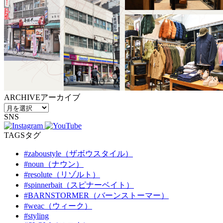
ARCHIVE
アーカイブ
SNS
TAGS
タグ
#zaboustyle（ザボウスタイル）
#noun（ナウン）
#resolute（リゾルト）
#spinnerbait（スピナーベイト）
#BARNSTORMER（バーンストーマー）
#weac（ウィーク）
#styling