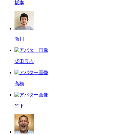
坂本
瀬川
柴田辰吉
高橋
竹下