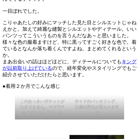
一目ぼれでした。
こりゃあたしの好みにマッチした見た目とシルエットじゃね
えかと。加えて綺麗な縫製とシルエットやディテール。いい
パンツってこういうものを言うんだなあ～と思いました。
様々な色の服着ますけど、特に黒ってすごく好きな色で。着
ているとなんか落ち着くんですよね。まとめてくれるという
か。
まあ出会いの話はほどほどに、ディテールについても
キング
が以前取り上げている
ので、経年変化やスタイリングでもご
紹介させていただけたらと思います。
●着用２か月でこんな感じ
このおっきいポケットが
サイドのパッカリング、
たまりません。マジでペ
丈感は変化が見られます
ットボトル入りました
ね