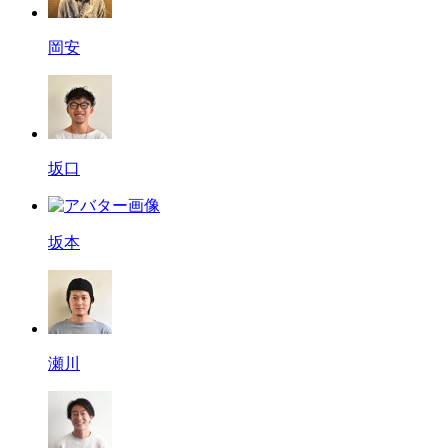
岡安
坂口
坂本
瀬川