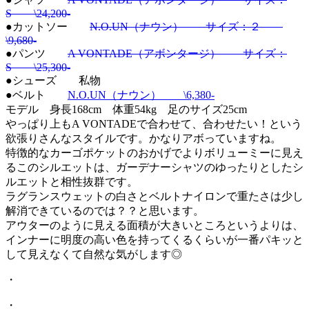
S \24,200-
●カットソー
N.O.UN（ナウン） サイズ：２
\9,680-
●パンツ
A VONTADE（アボンタージ） サイズ：
S \25,300-
●シューズ 私物
●ベルト
N.O.UN（ナウン） \6,380-
モデル 身長168cm 体重54kg 足のサイズ25cm
やっぱり上もA VONTADEで合わせて、合わせたい！という
欲張りさんなスタイルです。かなりアボっていますね。
特徴的なカーゴポケットのおかげでよりボリューミーに見え
るこのシルエットは、ガーデナーシャツのゆったりとしたシ
ルエットと相性抜群です。
ラグランスウェットの白さとベルトナイロンで重たさは少し
解消できているのでは？？と思います。
アウターのように見える面積が大きいところというよりは、
インナーに明度の高い色を持ってくるくらいが一番パキッと
して見えなくて自然な気がします◎
・
・