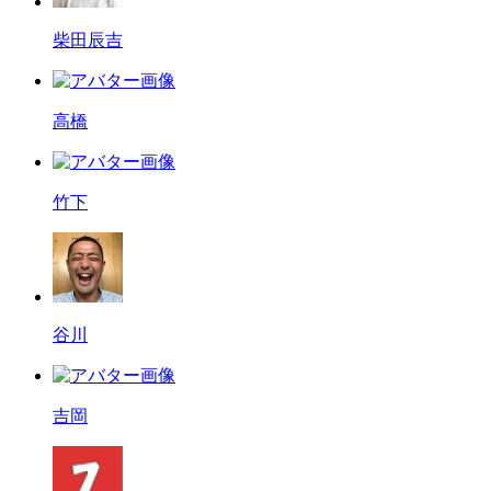
柴田辰吉
高橋
竹下
谷川
吉岡