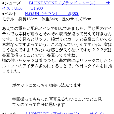
●シューズ
BLUNDSTONE（ブランドストーン） サ
イズ：UK6 \31,900-
●ベルト
N.O.UN（ナウン） \6,380-
モデル 身長168cm 体重54kg 足のサイズ25cm
あえての重たい配色メインで組んでみました。同じ黒のアイ
テムでも素材が違うとそれぞれ表情が違って見えて好きなん
です。よく見るとリップ、綿ポリのカーデと春夏に向いてる
素材なんですよっていう、これなんていうんですかね。実は
こうなんですよ！みたいな感じが良くないですか？？？実は
春夏仕様ってことです。春夏ってますね。
襟の付いたシャツは着つつも、基本的にはリラックスしたシ
ルエットのアイテム多めにすることで、休日スタイルを目指
しました。
ポケットにめっちゃ物突っ込んでます
毎回撮ってもらった写真見るたびにこいつどこ見
てんの？って自分に思います
●シャツ
A VONTADE（アボンタージ） サイズ：