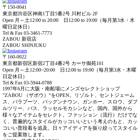
〒150-0041
東京都渋谷区神南1丁目5番2号 川村ビル 2F
Open 月～土12:00 to 20:00 日12:00 to 19:00（毎月第3水・木
曜日定休日）
Tel & Fax 03-3461-7773
ZABOU 新宿店
ZABOU SHINJUKU
〒160-0022
東京都新宿区新宿2丁目4番2号 カーサ御苑101
Open 月～土12:00~20:00 日12:00 to 19:00（毎月第3水・木曜
日定休日）
Tel & Fax 03-5944-0788
1997年6月に大阪・南船場にメンズセレクトショップ
”ZABOU （ザボウ）“をOPEN。リゾルト、セントジェーム
ス、パラブーツ、バッグンナウン、ガンホー、スロウ、ダブ
ルツリー、バス、ラッセルモカシンなど、国内、国外から
様々なアイテムをセレクト。ファッション（流行）だけでな
く、普遍的なスタイルがカッコいいという考えのもと、カッ
コいい普段着を追及。日々アイディアを振り絞ってスタイル
をご提案致します。