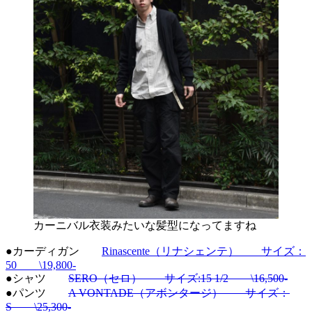
カーニバル衣装みたいな髪型になってますね
●カーディガン
Rinascente（リナシェンテ） サイズ：
50 \19,800-
●シャツ
SERO（セロ） サイズ:15 1/2 \16,500-
●パンツ
A VONTADE（アボンタージ） サイズ：
S \25,300-