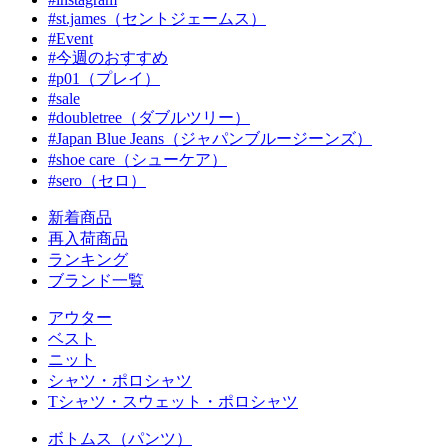
#st.james（セントジェームス）
#Event
#今週のおすすめ
#p01（プレイ）
#sale
#doubletree（ダブルツリー）
#Japan Blue Jeans（ジャパンブルージーンズ）
#shoe care（シューケア）
#sero（セロ）
新着商品
再入荷商品
ランキング
ブランド一覧
アウター
ベスト
ニット
シャツ・ポロシャツ
Tシャツ・スウェット・ポロシャツ
ボトムス（パンツ）