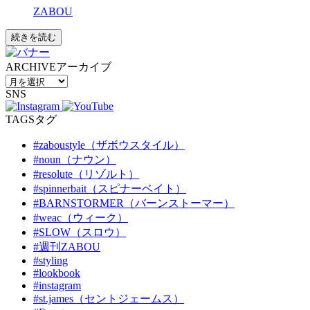
ZABOU
続きを読む
ARCHIVE
アーカイブ
SNS
TAGS
タグ
#zaboustyle（ザボウスタイル）
#noun（ナウン）
#resolute（リゾルト）
#spinnerbait（スピナーベイト）
#BARNSTORMER（バーンストーマー）
#weac（ウィーク）
#SLOW（スロウ）
#週刊ZABOU
#styling
#lookbook
#instagram
#st.james（セントジェームス）