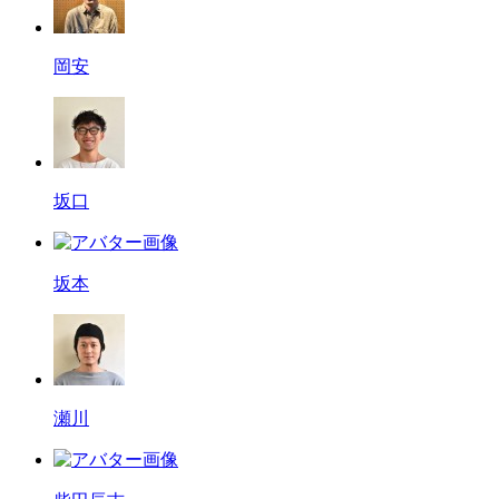
岡安
坂口
坂本
瀬川