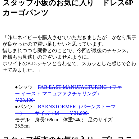
スタッフ小坂のお気に入り ドレス6P
カーゴパンツ
「昨年ネイビーを購入させていただきましたが、かなり調子
が良かったので買い足したいと思っています。
惜しまれつつも廃番とのことで、今回が最後のチャンス。
皆様もお見逃しのございませんように。
ホワイトのB.D.シャツと合わせて、スカッとした感じで合わ
せてみました。」
●シャツ
FAR EAST MANUFACTURING（ファ
ー イースト マニュファクチャリング）
￥23,100-
●パンツ
BARNSTORMER（バーンストーマ
ー） サイズ：M ￥31,900-
モデル 身長168cm 体重54kg 足のサイズ
25.5cm