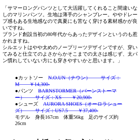
「サマーロングパンツとして大活躍してくれること間違いな
しのマリンパンツ。生地は薄手のシャンブレー。ややドレー
プ感もある生地感なので真夏にも苦なく穿ける素材感かが良
いですね。
ブランド創設当初の80年代からあったデザインというのも惹
かれますね。
シルエットはやや太めのノープリーツデザインですが、穿い
てみると仕立てのよさからかそこまでの太さは感じず、太パ
ン慣れしていない方にも穿きやすいかと思います。」
●カットソー
N.O.UN（ナウン） サイズ：
M ￥14,300-
●パンツ
BARNSTORMER（バーンストーマ
ー） サイズ：XS ￥20,900-
●シューズ
AURORA SHOES（オーロラシュー
ズ） サイズ：US7.5 ￥37,400-
モデル 身長167cm 体重56kg 足のサイズ約
26cm