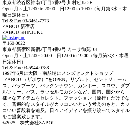
東京都渋谷区神南1丁目5番2号 川村ビル 2F
Open 月～土12:00 to 20:00 日12:00 to 19:00（毎月第3水・木
曜日定休日）
Tel & Fax 03-3461-7773
ZABOU 新宿店
ZABOU SHINJUKU
〒160-0022
東京都新宿区新宿2丁目4番2号 カーサ御苑101
Open 月～土12:00~20:00 日12:00 to 19:00（毎月第3水・木曜
日定休日）
Tel & Fax 03-5944-0788
1997年6月に大阪・南船場にメンズセレクトショップ
”ZABOU （ザボウ）“をOPEN。リゾルト、セントジェーム
ス、パラブーツ、バッグンナウン、ガンホー、スロウ、ダブ
ルツリー、バス、ラッセルモカシンなど、国内、国外から
様々なアイテムをセレクト。ファッション（流行）だけでな
く、普遍的なスタイルがカッコいいという考えのもと、カッ
コいい普段着を追及。日々アイディアを振り絞ってスタイル
をご提案致します。
©2025 株式会社ZABOU