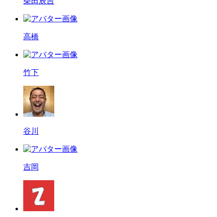
柴田辰吉
高橋
竹下
谷川
吉岡