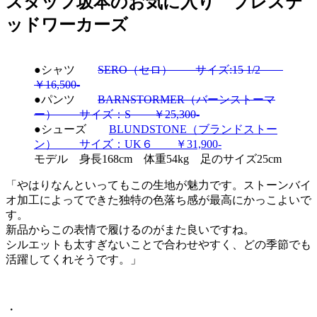
スタッフ坂本のお気に入り プレステ
ッドワーカーズ
●シャツ
SERO（セロ） サイズ:15 1/2
￥16,500-
●パンツ
BARNSTORMER（バーンストーマ
ー） サイズ：S ￥25,300-
●シューズ
BLUNDSTONE（ブランドストー
ン） サイズ：UK６ ￥31,900-
モデル 身長168cm 体重54kg 足のサイズ25cm
「やはりなんといってもこの生地が魅力です。ストーンバイ
オ加工によってできた独特の色落ち感が最高にかっこよいで
す。
新品からこの表情で履けるのがまた良いですね。
シルエットも太すぎないことで合わせやすく、どの季節でも
活躍してくれそうです。」
・