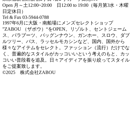
Open 月～土12:00~20:00 日12:00 to 19:00（毎月第3水・木曜
日定休日）
Tel & Fax 03-5944-0788
1997年6月に大阪・南船場にメンズセレクトショップ
”ZABOU （ザボウ）“をOPEN。リゾルト、セントジェーム
ス、パラブーツ、バッグンナウン、ガンホー、スロウ、ダブ
ルツリー、バス、ラッセルモカシンなど、国内、国外から
様々なアイテムをセレクト。ファッション（流行）だけでな
く、普遍的なスタイルがカッコいいという考えのもと、カッ
コいい普段着を追及。日々アイディアを振り絞ってスタイル
をご提案致します。
©2025 株式会社ZABOU