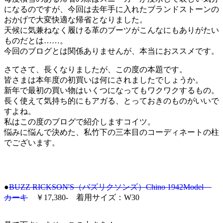
になるのですが、今回は去年手に入れたブランドストーンの
おかげで大変快適な帰省となりました。
天候に気兼ねなく履ける革のブーツがこんなにもありがたい
ものだとは……。
今回のブログとは関係ありませんが、本当におススメです。
さてさて、長くなりましたが、この度の本題です。
皆さまは本年度の初買いは何にされましたでしょうか。
新年で最初の買い物はいくつになってもワクワクするもの。
長く使えて気持ち的にもアガる、とっておきのものがいいで
すよね。
私はこの度のブログで紹介しますコイツ。
悩みに悩んで決めた、私竹下の三本目のコーディネートの柱
でございます。
●
BUZZ RICKSON'S（バズリクソンズ）Chino 1942Model
カーキ
￥17,380‐ 着用サイズ：W30