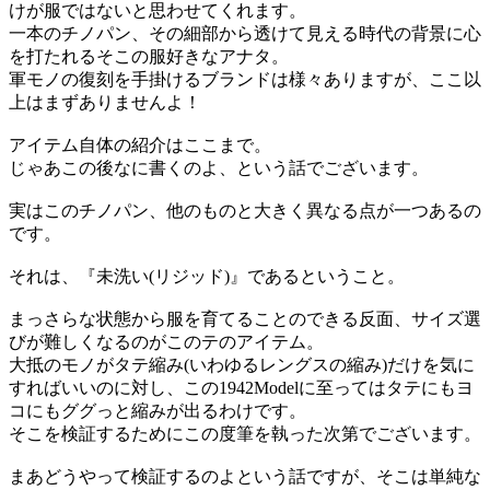
けが服ではないと思わせてくれます。
一本のチノパン、その細部から透けて見える時代の背景に心
を打たれるそこの服好きなアナタ。
軍モノの復刻を手掛けるブランドは様々ありますが、ここ以
上はまずありませんよ！
アイテム自体の紹介はここまで。
じゃあこの後なに書くのよ、という話でございます。
実はこのチノパン、他のものと大きく異なる点が一つあるの
です。
それは、『未洗い(リジッド)』であるということ。
まっさらな状態から服を育てることのできる反面、サイズ選
びが難しくなるのがこのテのアイテム。
大抵のモノがタテ縮み(いわゆるレングスの縮み)だけを気に
すればいいのに対し、この1942Modelに至ってはタテにもヨ
コにもググっと縮みが出るわけです。
そこを検証するためにこの度筆を執った次第でございます。
まあどうやって検証するのよという話ですが、そこは単純な