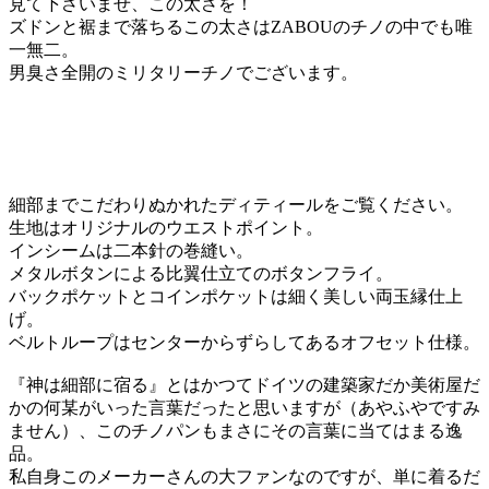
見て下さいませ、この太さを！
ズドンと裾まで落ちるこの太さはZABOUのチノの中でも唯
一無二。
男臭さ全開のミリタリーチノでございます。
細部までこだわりぬかれたディティールをご覧ください。
生地はオリジナルのウエストポイント。
インシームは二本針の巻縫い。
メタルボタンによる比翼仕立てのボタンフライ。
バックポケットとコインポケットは細く美しい両玉縁仕上
げ。
ベルトループはセンターからずらしてあるオフセット仕様。
『神は細部に宿る』とはかつてドイツの建築家だか美術屋だ
かの何某がいった言葉だったと思いますが（あやふやですみ
ません）、このチノパンもまさにその言葉に当てはまる逸
品。
私自身このメーカーさんの大ファンなのですが、単に着るだ