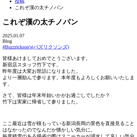
投稿
これぞ漢の太チノパン
これぞ漢の太チノパン
2025.01.07
Blog
#Buzzrickson's(バズリクソンズ)
皆様あけましておめでとうございます。
新宿店スタッフ竹下です。
昨年度は大変お世話になりました。
より一層励んで参ります。本年度もよろしくお願いいたしま
す。
さて、皆様は年末年始いかがお過ごしでしたか？
竹下は実家に帰省して参りました。
ここ最近は雪が積もっている新潟長岡の景色を直接見ること
はなかったのでなんだか懐かしい気分に。
毎度積雪のある帰省の際はスニーカーが浸水して哀しい気分