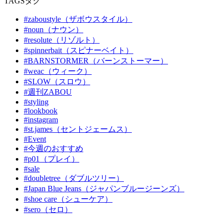
TAGS
タグ
#zaboustyle（ザボウスタイル）
#noun（ナウン）
#resolute（リゾルト）
#spinnerbait（スピナーベイト）
#BARNSTORMER（バーンストーマー）
#weac（ウィーク）
#SLOW（スロウ）
#週刊ZABOU
#styling
#lookbook
#instagram
#st.james（セントジェームス）
#Event
#今週のおすすめ
#p01（プレイ）
#sale
#doubletree（ダブルツリー）
#Japan Blue Jeans（ジャパンブルージーンズ）
#shoe care（シューケア）
#sero（セロ）