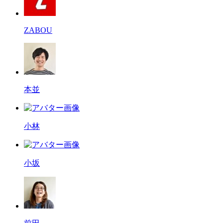
ZABOU
本並
小林
小坂