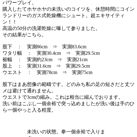
パワープレイ。
購入したてホヤホヤの未洗いのコイツを、休憩時間にコイン
ランドリーのガス式乾燥機にシュート。超エキサイティ
ン！！
高温の50分の洗濯乾燥に曝して参りました。
その結果がこちら。
股下 ： 実測86cm ⇒ 実測83.6cm
ワタリ幅 ： 実測30.4cm ⇒ 実測29.5cm
裾幅 ： 実測約23cm ⇒ 実測21cm
股上 ： 実測31.6cm ⇒ 実測29.5cm
ウエスト ： 実測78cm ⇒ 実測75cm
股下はまあ想像の範疇です。どのみち私の足の短さだと丈ツ
メは避けて通れません。
ウエストで3cmの縮み。これは相当に縮んでおります。
洗い前はこぶし一個余裕で突っ込めましたが洗い後は手のひ
ら一個やっと入る程度。
未洗いの状態。拳一個余裕で入りま