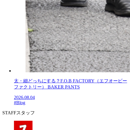
太・細どっちにする？F.O.B FACTORY（エフオービー
ファクトリー） BAKER PANTS
2026.08.04
#Blog
STAFF
スタッフ