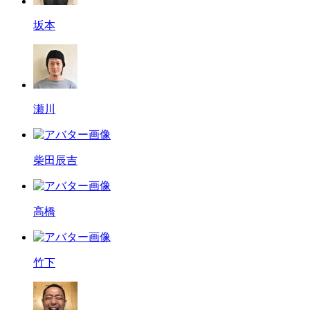
坂本
瀬川
柴田辰吉
高橋
竹下