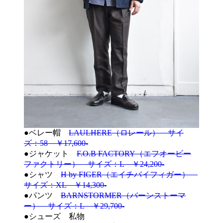
●ベレー帽
LAULHERE（ロレール） サイ
ズ：58 ￥17,600-
●ジャケット
F.O.B FACTORY（エフオービー
ファクトリー） サイズ：L ￥24,200-
●シャツ
H by FIGER（エイチバイフィガー）
サイズ：XL ￥14,300-
●パンツ
BARNSTORMER（バーンストーマ
ー） サイズ：L ￥29,700-
●シューズ 私物