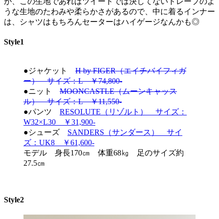
が、この生地であればツイードでは決してないドレープのよ
うな生地のたわみや柔らかさがあるので、中に着るインナー
は、シャツはもちろんセーターはハイゲージなんかも◎
Style1
●ジャケット
H by FIGER（エイチバイフィガ
ー） サイズ：L ￥74,800-
●ニット
MOONCASTLE（ムーンキャッス
ル） サイズ：L ￥11,550-
●パンツ
RESOLUTE（リゾルト） サイズ：
W32×L30 ￥31,900-
●シューズ
SANDERS（サンダース） サイ
ズ：UK8 ￥61,600-
モデル 身長170㎝ 体重68㎏ 足のサイズ約
27.5㎝
Style2