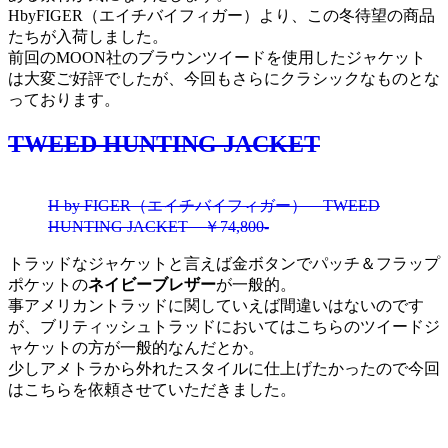
HbyFIGER（エイチバイフィガー）より、この冬待望の商品
たちが入荷しました。
前回のMOON社のブラウンツイードを使用したジャケット
は大変ご好評でしたが、今回もさらにクラシックなものとな
っております。
TWEED HUNTING JACKET
H by FIGER（エイチバイフィガー） TWEED
HUNTING JACKET ￥74,800-
トラッドなジャケットと言えば金ボタンでパッチ＆フラップ
ポケットの
ネイビーブレザー
が一般的。
事アメリカントラッドに関していえば間違いはないのです
が、ブリティッシュトラッドにおいてはこちらのツイードジ
ャケットの方が一般的なんだとか。
少しアメトラから外れたスタイルに仕上げたかったので今回
はこちらを依頼させていただきました。