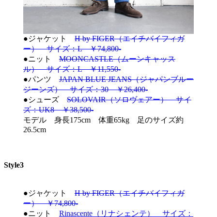
●ジャケット
H by FIGER（エイチバイフィガ
ー） サイズ：L ￥74,800-
●ニット
MOONCASTLE（ムーンキャッス
ル） サイズ：L ￥11,550-
●パンツ
JAPAN BLUE JEANS（ジャパンブルー
ジーンズ） サイズ：30 ￥26,400-
●シューズ
SOLOVAIR（ソロヴェアー） サイ
ズ：UK8 ￥38,500-
モデル 身長175cm 体重65kg 足のサイズ約
26.5cm
Style3
●ジャケット
H by FIGER（エイチバイフィガ
ー） ￥74,800-
●ニット
Rinascente（リナシェンテ） サイズ：