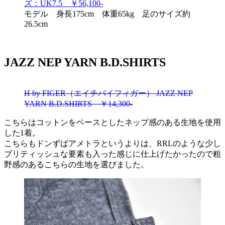
ズ：UK7.5 ￥56,100-
モデル 身長175cm 体重65kg 足のサイズ約
26.5cm
JAZZ NEP YARN B.D.SHIRTS
H by FIGER（エイチバイフィガー） JAZZ NEP
YARN B.D.SHIRTS ￥14,300-
こちらはコットンをベースとしたネップ感のある生地を使用
した1着。
こちらもドンずばアメトラというよりは、RRLのような少し
ブリティッシュな要素も入った感じに仕上げたかったので粗
野感のあるこちらの生地を選びました。