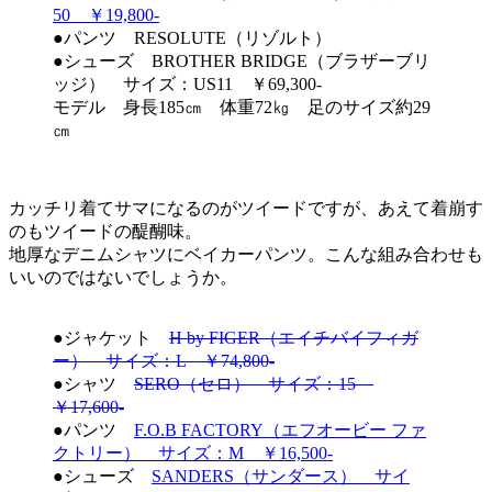
50 ￥19,800-
●パンツ RESOLUTE（リゾルト）
●シューズ BROTHER BRIDGE（ブラザーブリ
ッジ） サイズ：US11 ￥69,300-
モデル 身長185㎝ 体重72㎏ 足のサイズ約29
㎝
カッチリ着てサマになるのがツイードですが、あえて着崩す
のもツイードの醍醐味。
地厚なデニムシャツにベイカーパンツ。こんな組み合わせも
いいのではないでしょうか。
●ジャケット
H by FIGER（エイチバイフィガ
ー） サイズ：L ￥74,800-
●シャツ
SERO（セロ） サイズ：15
￥17,600-
●パンツ
F.O.B FACTORY（エフオービー ファ
クトリー） サイズ：M ￥16,500-
●シューズ
SANDERS（サンダース） サイ