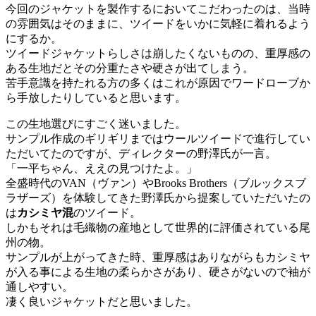
今回のジャケットを製作するにおいてこだわったのは、当時
の雰囲気はそのままに、ツイードをいかに気軽に着れるよう
にするか。
ツイードジャケットらしさは崩したくないものの、重厚感の
ある生地だとその分重たさや硬さが出てしまう。
苦手意識を持たれる方の多くはこれが原因でワードローブか
ら手放したりしていると思います。
この生地選びにすごく迷いました。
サンプル作成のギリギリまではウールツイードで進行してい
ただいてたのですが、ディレクターの野澤氏が一言。
「一平ちゃん、ええの見つけたよ。」
全盛時代のVAN（ヴァン）やBrooks Brothers（ブルックスブ
ラザーズ）を体験してきた野澤氏から提案していただいたの
は
カシミヤ混
のツイード。
しかもそれは毛織物の産地として世界的に評価されている尾
州の物。
サンプルが上がってきた時、重厚感はありながらもカシミヤ
が入る事による生地の柔らかさがあり、硬さがないので袖が
通しやすい。
凄く良いジャケットだと思いました。