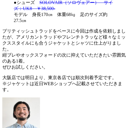
●シューズ
SOLOVAIR（ソロヴェアー） サイ
ズ：UK8 ￥38,500-
モデル 身長170㎝ 体重68㎏ 足のサイズ約
27.5㎝
ブリティッシュトラッドをベースに今回は作成を依頼しまし
たが、アメリカントラッドやフレンチトラッなど様々なミッ
クススタイルにも合うジャケットとシャツに仕上がりまし
た。
紺ブレやオックスフォードの次に抑えていただきたい雰囲気
のある1着。
ぜひお試しください。
大阪店では明日より、東京各店では順次到着予定です。
※ジャケットは近日WEBショップへ記載させていただきま
す。