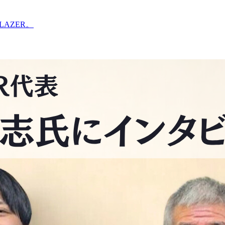
LAZER。