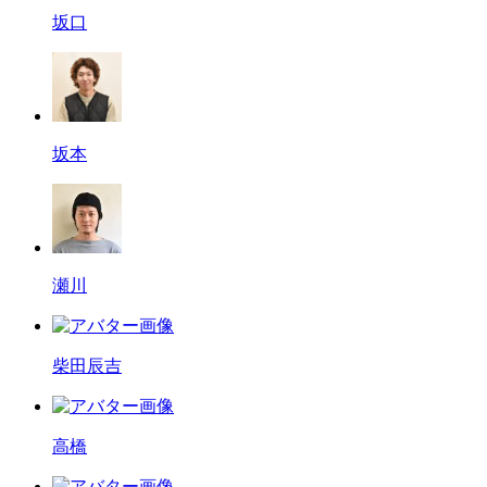
坂口
坂本
瀬川
柴田辰吉
高橋