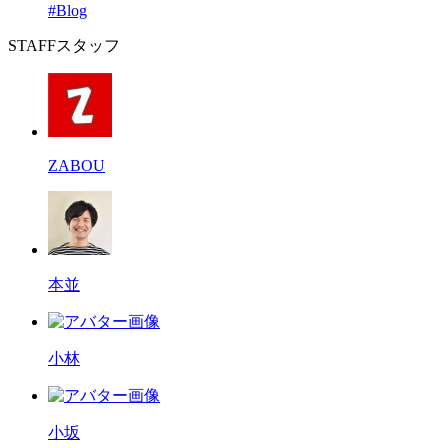
#Blog
STAFF
スタッフ
ZABOU
本並
小林
小坂