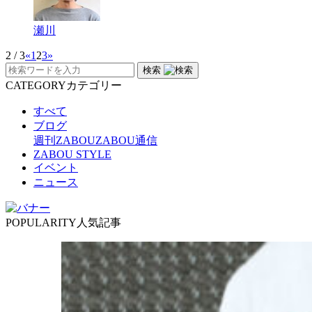
瀬川
2 / 3
«
1
2
3
»
検索
CATEGORY
カテゴリー
すべて
ブログ
週刊ZABOU
ZABOU通信
ZABOU STYLE
イベント
ニュース
POPULARITY
人気記事