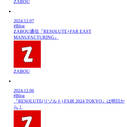
ZABOU
2024.12.07
#Blog
ZABOU通信『RESOLUTE×FAR EAST
MANUFACTURING』
ZABOU
2024.12.06
#Blog
『RESOLUTE(リゾルト) FAIR 2024 TOKYO』は明日か
ら！