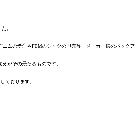
ました。
デニムの受注やFEMのシャツの即売等、メーカー様のバックア
支えがその最たるものです。
意しております。