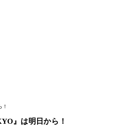
から！
 TOKYO』は明日から！