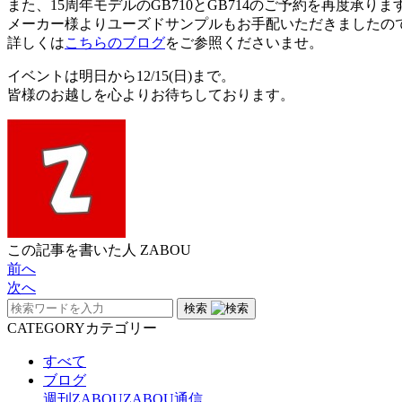
また、15周年モデルのGB710とGB714のご予約を再度承りま
メーカー様よりユーズドサンプルもお手配いただきましたの
詳しくは
こちらのブログ
をご参照くださいませ。
イベントは明日から12/15(日)まで。
皆様のお越しを心よりお待ちしております。
この記事を書いた人
ZABOU
前へ
次へ
検索
CATEGORY
カテゴリー
すべて
ブログ
週刊ZABOU
ZABOU通信