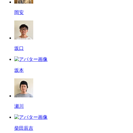
岡安
坂口
坂本
瀬川
柴田辰吉