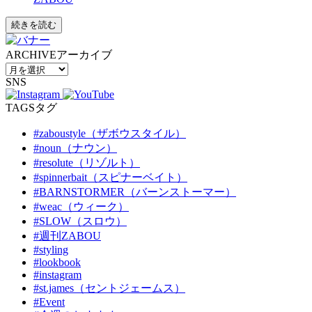
続きを読む
ARCHIVE
アーカイブ
SNS
TAGS
タグ
#zaboustyle（ザボウスタイル）
#noun（ナウン）
#resolute（リゾルト）
#spinnerbait（スピナーベイト）
#BARNSTORMER（バーンストーマー）
#weac（ウィーク）
#SLOW（スロウ）
#週刊ZABOU
#styling
#lookbook
#instagram
#st.james（セントジェームス）
#Event