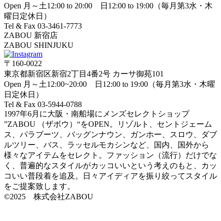
Open 月～土12:00 to 20:00 日12:00 to 19:00（毎月第3水・木
曜日定休日）
Tel & Fax 03-3461-7773
ZABOU 新宿店
ZABOU SHINJUKU
〒160-0022
東京都新宿区新宿2丁目4番2号 カーサ御苑101
Open 月～土12:00~20:00 日12:00 to 19:00（毎月第3水・木曜
日定休日）
Tel & Fax 03-5944-0788
1997年6月に大阪・南船場にメンズセレクトショップ
”ZABOU （ザボウ）“をOPEN。リゾルト、セントジェーム
ス、パラブーツ、バッグンナウン、ガンホー、スロウ、ダブ
ルツリー、バス、ラッセルモカシンなど、国内、国外から
様々なアイテムをセレクト。ファッション（流行）だけでな
く、普遍的なスタイルがカッコいいという考えのもと、カッ
コいい普段着を追及。日々アイディアを振り絞ってスタイル
をご提案致します。
©2025 株式会社ZABOU