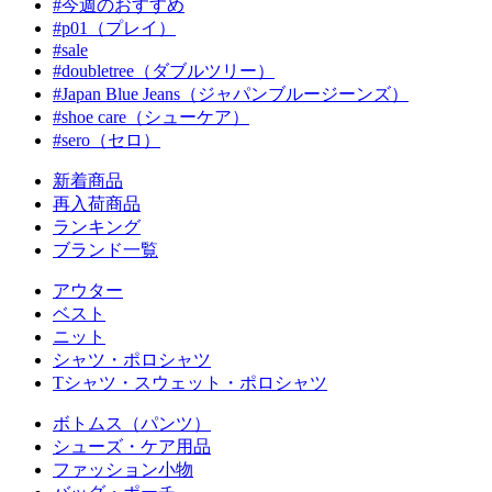
#今週のおすすめ
#p01（プレイ）
#sale
#doubletree（ダブルツリー）
#Japan Blue Jeans（ジャパンブルージーンズ）
#shoe care（シューケア）
#sero（セロ）
新着商品
再入荷商品
ランキング
ブランド一覧
アウター
ベスト
ニット
シャツ・ポロシャツ
Tシャツ・スウェット・ポロシャツ
ボトムス（パンツ）
シューズ・ケア用品
ファッション小物