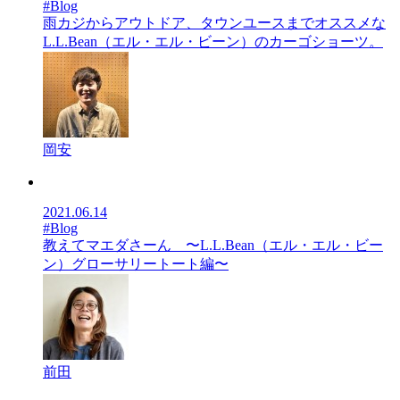
#Blog
雨カジからアウトドア、タウンユースまでオススメな
L.L.Bean（エル・エル・ビーン）のカーゴショーツ。
岡安
2021.06.14
#Blog
教えてマエダさーん 〜L.L.Bean（エル・エル・ビー
ン）グローサリートート編〜
前田