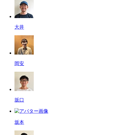
大井
岡安
坂口
坂本