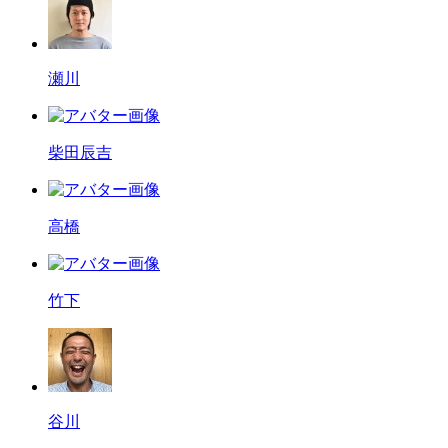
瀬川
柴田辰吉
高橋
竹下
谷川