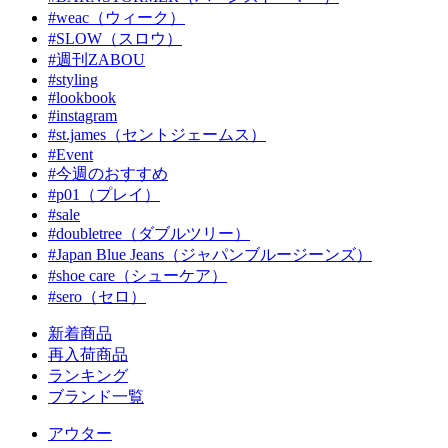
#weac（ウィーク）
#SLOW（スロウ）
#週刊ZABOU
#styling
#lookbook
#instagram
#st.james（セントジェームス）
#Event
#今週のおすすめ
#p01（プレイ）
#sale
#doubletree（ダブルツリー）
#Japan Blue Jeans（ジャパンブルージーンズ）
#shoe care（シューケア）
#sero（セロ）
新着商品
再入荷商品
ランキング
ブランド一覧
アウター