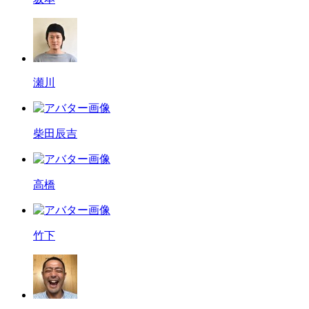
瀬川
柴田辰吉
高橋
竹下