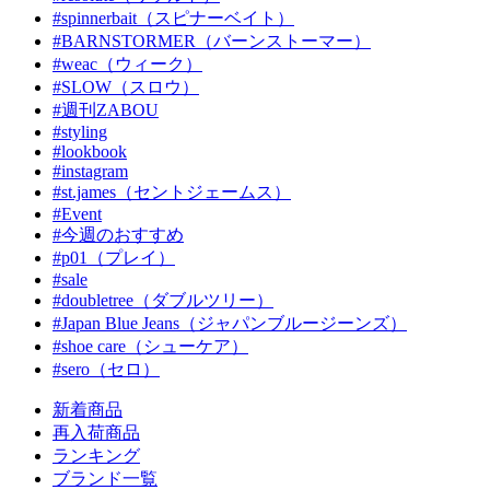
#spinnerbait（スピナーベイト）
#BARNSTORMER（バーンストーマー）
#weac（ウィーク）
#SLOW（スロウ）
#週刊ZABOU
#styling
#lookbook
#instagram
#st.james（セントジェームス）
#Event
#今週のおすすめ
#p01（プレイ）
#sale
#doubletree（ダブルツリー）
#Japan Blue Jeans（ジャパンブルージーンズ）
#shoe care（シューケア）
#sero（セロ）
新着商品
再入荷商品
ランキング
ブランド一覧