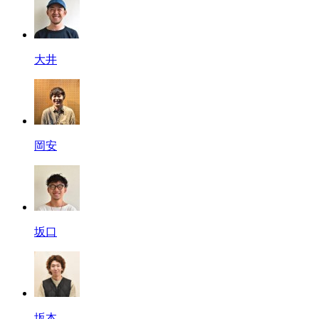
大井
岡安
坂口
坂本