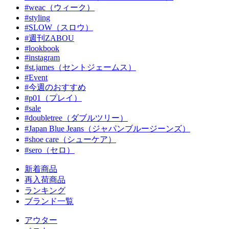
#weac（ウィーク）
#styling
#SLOW（スロウ）
#週刊ZABOU
#lookbook
#instagram
#st.james（セントジェームス）
#Event
#今週のおすすめ
#p01（プレイ）
#sale
#doubletree（ダブルツリー）
#Japan Blue Jeans（ジャパンブルージーンズ）
#shoe care（シューケア）
#sero（セロ）
新着商品
再入荷商品
ランキング
ブランド一覧
アウター