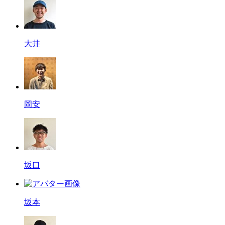
大井
岡安
坂口
坂本