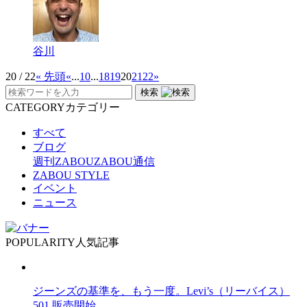
谷川
20 / 22
« 先頭
«
...
10
...
18
19
20
21
22
»
検索
CATEGORY
カテゴリー
すべて
ブログ
週刊ZABOU
ZABOU通信
ZABOU STYLE
イベント
ニュース
POPULARITY
人気記事
ジーンズの基準を、もう一度。Levi’s（リーバイス）
501 販売開始。