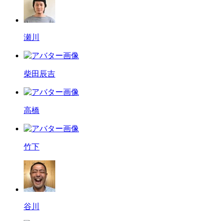
瀬川
柴田辰吉
高橋
竹下
谷川