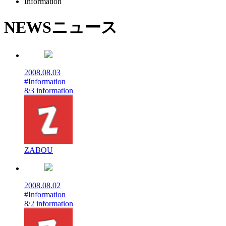
Information
NEWS
ニュース
2008.08.03
#Information
8/3 information
ZABOU
2008.08.02
#Information
8/2 information