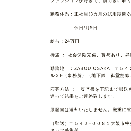
ファッションが好きで、前向きに取
勤務体系：正社員(3カ月の試用期間
休日/月9日
給与：24万円
待遇 ： 社会保険完備、賞与あり、
勤務地 ：ZABOU OSAKA 〒
ル３F（事務所）（地下鉄 御堂筋線
応募方法 ： 履歴書を下記まで郵送
追って結果をご連絡致します。
履歴書は返却いたしません。厳重に
（郵送）〒５４２−００８１大阪市中
タッフ募集係