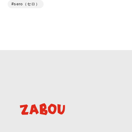
#sero（セロ）