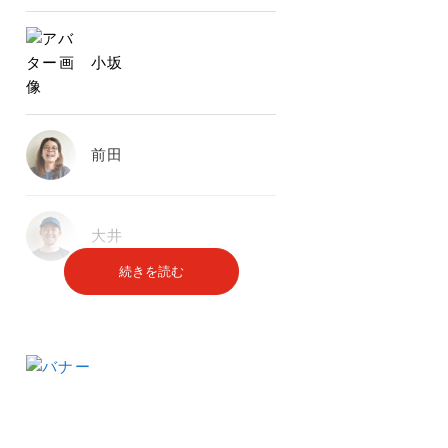
小坂
前田
大井
続きを読む