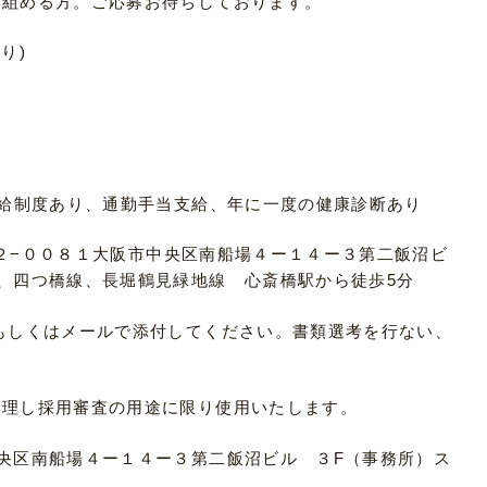
り組める方。ご応募お待ちしております。
あり)
昇給制度あり、通勤手当支給、年に一度の健康診断あり
５４２−００８１大阪市中央区南船場４ー１４ー３第二飯沼ビ
、四つ橋線、長堀鶴見緑地線 心斎橋駅から徒歩5分
もしくはメールで添付してください。書類選考を行ない、
管理し採用審査の用途に限り使用いたします。
央区南船場４ー１４ー３第二飯沼ビル ３F（事務所）ス