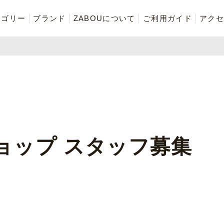
テゴリー
ブランド
ZABOUについて
ご利用ガイド
アクセ
再入荷商品
アウター
Tシャツ・スウェット・ポ
ボトムス（パンツ）
ロシャツ
ご奉仕品
ZABOU style
お気に入りに追加した商品
ョップ スタッフ募集