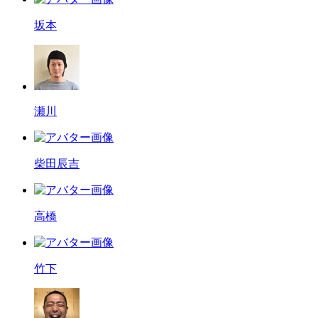
坂本
瀬川
柴田辰吉
高橋
竹下