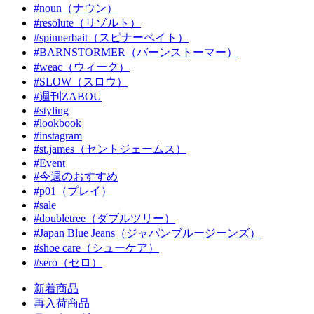
#noun（ナウン）
#resolute（リゾルト）
#spinnerbait（スピナーベイト）
#BARNSTORMER（バーンストーマー）
#weac（ウィーク）
#SLOW（スロウ）
#週刊ZABOU
#styling
#lookbook
#instagram
#st.james（セントジェームス）
#Event
#今週のおすすめ
#p01（プレイ）
#sale
#doubletree（ダブルツリー）
#Japan Blue Jeans（ジャパンブルージーンズ）
#shoe care（シューケア）
#sero（セロ）
新着商品
再入荷商品