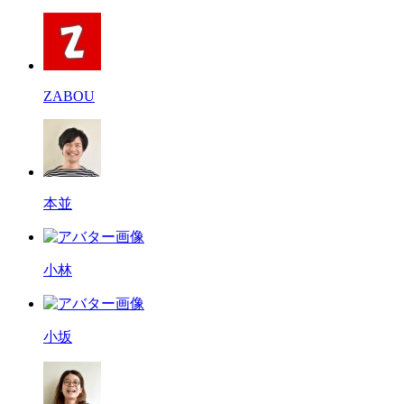
ZABOU
本並
小林
小坂