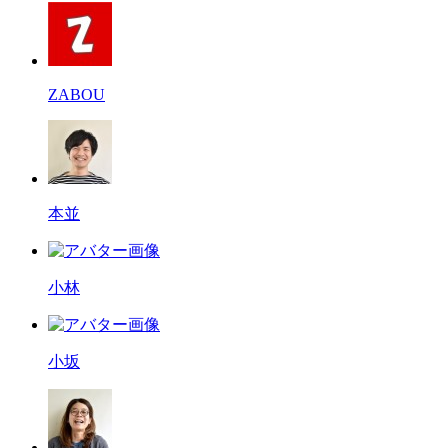
ZABOU
本並
小林
小坂