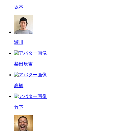
坂本
瀬川
柴田辰吉
高橋
竹下