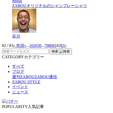
#Blog
ZABOUオリジナルのシャンブレーシャツ
谷川
82 / 83
« 先頭
«
...
10
20
30
...
79
80
81
82
83
»
検索
CATEGORY
カテゴリー
すべて
ブログ
週刊ZABOU
ZABOU通信
ZABOU STYLE
イベント
ニュース
POPULARITY
人気記事