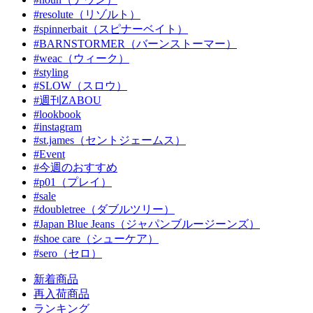
#resolute（リゾルト）
#spinnerbait（スピナーベイト）
#BARNSTORMER（バーンストーマー）
#weac（ウィーク）
#styling
#SLOW（スロウ）
#週刊ZABOU
#lookbook
#instagram
#st.james（セントジェームス）
#Event
#今週のおすすめ
#p01（プレイ）
#sale
#doubletree（ダブルツリー）
#Japan Blue Jeans（ジャパンブルージーンズ）
#shoe care（シューケア）
#sero（セロ）
新着商品
再入荷商品
ランキング