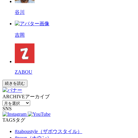
谷川
吉岡
ZABOU
続きを読む
ARCHIVE
アーカイブ
SNS
TAGS
タグ
#zaboustyle（ザボウスタイル）
#noun（ナウン）