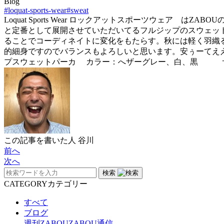
Blog
#loquat-sports-wear
#sweat
Loquat Sports Wear ロックアットスポーツウェア
と定番として展開させていただいてるフルジップのスウェッ
ることでコーディネイトに変化をもたらす。秋には軽く羽織
的細身ですのでバランスもよろしいと思います。安ぅーてええもんで
プスウェットパーカ カラー：へザーグレー、白、黒 サイ
この記事を書いた人
谷川
前へ
次へ
検索
CATEGORY
カテゴリー
すべて
ブログ
週刊ZABOU
ZABOU通信