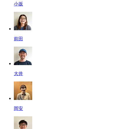
小坂
前田
大井
岡安