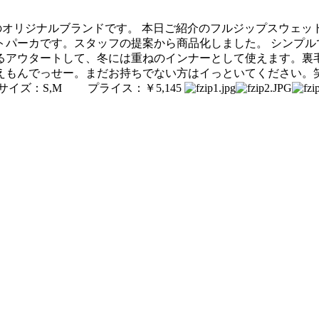
 はZABOUのオリジナルブランドです。 本日ご紹介のフルジップ
トパーカです。スタッフの提案から商品化しました。 シンプル
るアウタートして、冬には重ねのインナーとして使えます。裏
っせー。まだお持ちでない方はイっといてください。笑 Loquat
ズ：S,M プライス：￥5,145