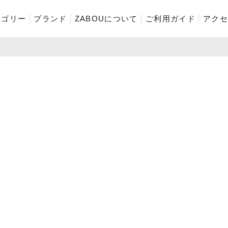
テゴリー
ブランド
ZABOUについて
ご利用ガイド
アクセ
再入荷商品
アウター
Tシャツ・スウェット・ポ
ボトムス（パンツ）
ロシャツ
ご奉仕品
ZABOU style
お気に入りに追加した商品