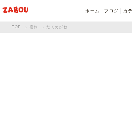
ホーム
ブログ
カ
TOP
投稿
だてめがね
新着商品
シャツ・ポロシャツ
バッグ・ポーチ
Made in Japan