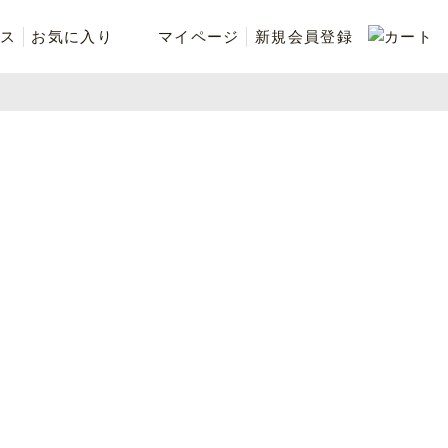
ス
お気に入り
マイページ
新規会員登録
ベスト
ニット
シューズ・ケア用品
ファッション小物
recommend and more
ranking and more