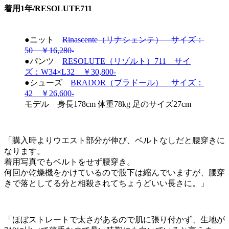
着用1年/RESOLUTE711
●ニット
Rinascente（リナシェンテ） サイズ：
50 ￥16,280-
●パンツ
RESOLUTE（リゾルト）711 サイ
ズ：W34×L32 ￥30,800-
●シューズ
BRADOR（ブラドール） サイズ：
42 ￥26,600-
モデル 身長178cm 体重78kg 足のサイズ27cm
「購入時よりウエスト部分が伸び、ベルトなしだと腰穿きに
なります。
着用写真でもベルトをせず腰穿き。
何回か乾燥機をかけているので股下は縮んでいますが、腰穿
きで落としてる分と相殺されてちょうどいい長さに。」
「ほぼストレートで太さがあるので肌に張り付かず、生地が