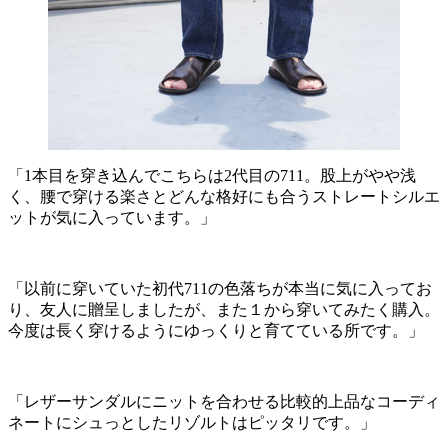
「1本目を穿き込んでこちらは2代目の711。股上がやや浅
く、腰で穿ける楽さとどんな格好にも合うストレートシルエ
ットが気に入っています。」
「以前に穿いていた初代711の色落ちが本当に気に入ってお
り、友人に贈呈しましたが、また１から穿いてみたく購入。
今度は長く穿けるようにゆっくりと育てている所です。」
「レザーサンダルにニットを合わせる比較的上品なコーディ
ネートにシュっとしたリゾルトはピッタリです。」