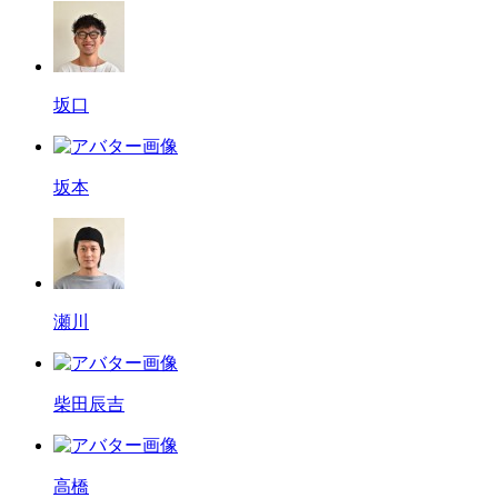
坂口
坂本
瀬川
柴田辰吉
高橋