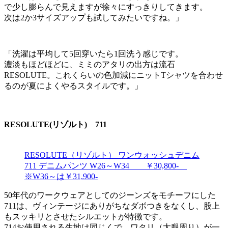
で少し膨らんで見えますが徐々にすっきりしてきます。
次は2か3サイズアップも試してみたいですね。」
「洗濯は平均して5回穿いたら1回洗う感じです。
濃淡もほどほどに、ミミのアタリの出方は流石
RESOLUTE。これくらいの色加減にニットTシャツを合わせ
るのが夏によくやるスタイルです。」
RESOLUTE(リゾルト) 711
RESOLUTE（リゾルト） ワンウォッシュデニム
711 デニムパンツ W26～W34 ￥30,800-
※W36～は￥31,900-
50年代のワークウェアとしてのジーンズをモチーフにした
711は、ヴィンテージにありがちなダボつきをなくし、股上
もスッキリとさせたシルエットが特徴です。
714お使用される生地は同じくで、ワタリ（太腿周り）が一