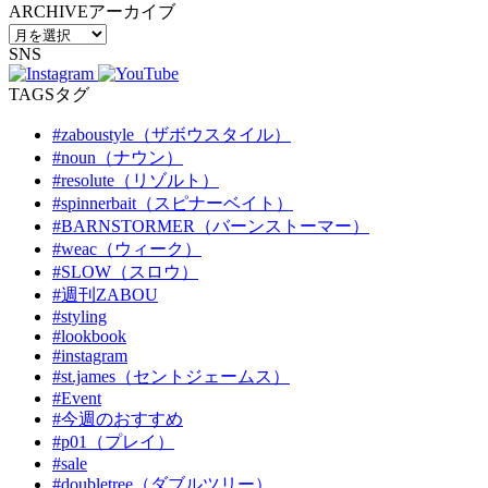
ARCHIVE
アーカイブ
SNS
TAGS
タグ
#zaboustyle（ザボウスタイル）
#noun（ナウン）
#resolute（リゾルト）
#spinnerbait（スピナーベイト）
#BARNSTORMER（バーンストーマー）
#weac（ウィーク）
#SLOW（スロウ）
#週刊ZABOU
#styling
#lookbook
#instagram
#st.james（セントジェームス）
#Event
#今週のおすすめ
#p01（プレイ）
#sale
#doubletree（ダブルツリー）