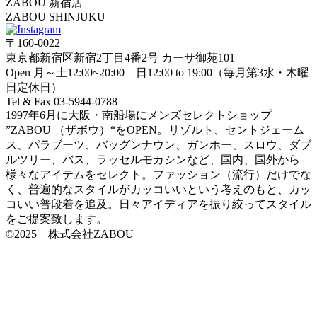
ZABOU 新宿店
ZABOU SHINJUKU
〒160-0022
東京都新宿区新宿2丁目4番2号 カーサ御苑101
Open 月～土12:00~20:00 日12:00 to 19:00（毎月第3水・木曜
日定休日）
Tel & Fax 03-5944-0788
1997年6月に大阪・南船場にメンズセレクトショップ
”ZABOU （ザボウ）“をOPEN。リゾルト、セントジェーム
ス、パラブーツ、バッグンナウン、ガンホー、スロウ、ダブ
ルツリー、バス、ラッセルモカシンなど、国内、国外から
様々なアイテムをセレクト。ファッション（流行）だけでな
く、普遍的なスタイルがカッコいいという考えのもと、カッ
コいい普段着を追及。日々アイディアを振り絞ってスタイル
をご提案致します。
©2025 株式会社ZABOU