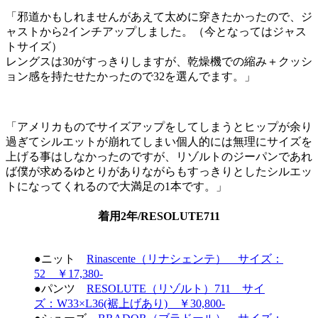
「邪道かもしれませんがあえて太めに穿きたかったので、ジ
ャストから2インチアップしました。（今となってはジャス
トサイズ）
レングスは30がすっきりしますが、乾燥機での縮み＋クッシ
ョン感を持たせたかったので32を選んでます。」
「アメリカものでサイズアップをしてしまうとヒップが余り
過ぎてシルエットが崩れてしまい個人的には無理にサイズを
上げる事はしなかったのですが、リゾルトのジーパンであれ
ば僕が求めるゆとりがありながらもすっきりとしたシルエッ
トになってくれるので大満足の1本です。」
着用2年/RESOLUTE711
●ニット
Rinascente（リナシェンテ） サイズ：
52 ￥17,380-
●パンツ
RESOLUTE（リゾルト）711 サイ
ズ：W33×L36(裾上げあり) ￥30,800-