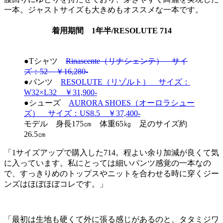
一本。ジャストサイズも大きめもオススメな一本です。
着用期間 1年半/RESOLUTE 714
●Tシャツ
Rinascente（リナシェンテ） サイ
ズ：52 ￥16,280-
●パンツ
RESOLUTE（リゾルト） サイズ：
W32×L32 ￥31,900-
●シューズ
AURORA SHOES（オーロラシュー
ズ） サイズ：US8.5 ￥37,400-
モデル 身長175㎝ 体重65㎏ 足のサイズ約
26.5㎝
「1サイズアップで購入した714。程よい余り加減が良くて気
に入っています。私にとっては細いパンツ感覚の一本なの
で、すっきりめのトップスやニットを合わせる時に穿くジー
ンズはほぼほぼコレです。」
「最初は生地も硬くて外に張る感じがあるのと、タタミジワ