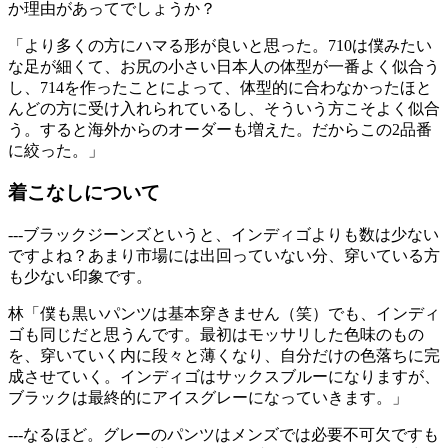
か理由があってでしょうか？
「より多くの方にハマる形が良いと思った。710は僕みたい
な足が細くて、お尻の小さい日本人の体型が一番よく似合う
し、714を作ったことによって、体型的に合わなかったほと
んどの方に受け入れられているし、そういう方こそよく似合
う。すると海外からのオーダーも増えた。だからこの2品番
に絞った。」
着こなしについて
---ブラックジーンズというと、インディゴよりも数は少ない
ですよね？あまり市場には出回っていない分、穿いている方
も少ない印象です。
林「僕も黒いパンツは基本穿きません（笑）でも、インディ
ゴも同じだと思うんです。最初はモッサリした色味のもの
を、穿いていく内に段々と薄くなり、自分だけの色落ちに完
成させていく。インディゴはサックスブルーになりますが、
ブラックは最終的にアイスグレーになっていきます。」
---なるほど。グレーのパンツはメンズでは必要不可欠ですも