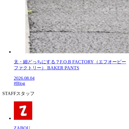
太・細どっちにする？F.O.B FACTORY（エフオービー
ファクトリー） BAKER PANTS
2026.08.04
#Blog
STAFF
スタッフ
ZABOU