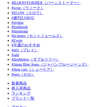
#BARNSTORMER（バーンストーマー）
#weac（ウィーク）
#SLOW（スロウ）
#週刊ZABOU
#styling
#lookbook
#instagram
#st.james（セントジェームス）
#Event
#今週のおすすめ
#p01（プレイ）
#sale
#doubletree（ダブルツリー）
#Japan Blue Jeans（ジャパンブルージーンズ）
#shoe care（シューケア）
#sero（セロ）
新着商品
再入荷商品
ランキング
ブランド一覧