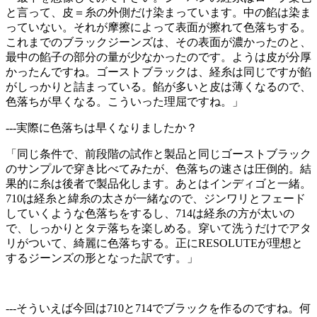
と言って、皮＝糸の外側だけ染まっています。中の餡は染ま
っていない。それが摩擦によって表面が擦れて色落ちする。
これまでのブラックジーンズは、その表面が濃かったのと、
最中の餡子の部分の量が少なかったのです。ようは皮が分厚
かったんですね。ゴーストブラックは、経糸は同じですが餡
がしっかりと詰まっている。餡が多いと皮は薄くなるので、
色落ちが早くなる。こういった理屈ですね。」
---実際に色落ちは早くなりましたか？
「同じ条件で、前段階の試作と製品と同じゴーストブラック
のサンプルで穿き比べてみたが、色落ちの速さは圧倒的。結
果的に糸は後者で製品化します。あとはインディゴと一緒。
710は経糸と緯糸の太さが一緒なので、ジンワリとフェード
していくような色落ちをするし、714は経糸の方が太いの
で、しっかりとタテ落ちを楽しめる。穿いて洗うだけでアタ
リがついて、綺麗に色落ちする。正にRESOLUTEが理想と
するジーンズの形となった訳です。」
---そういえば今回は710と714でブラックを作るのですね。何