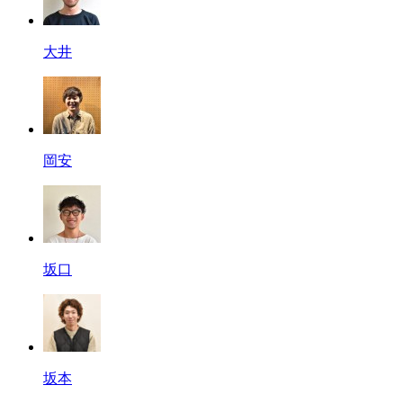
大井
岡安
坂口
坂本