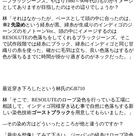
---ブラックジーンズ。やはり1980～90年代のものがイメージ
としてありますが目指したのはその辺りでしょうか？
林「それはなかったが、ベースとして頭の中に合ったのは、
※2 先染め
という経糸が黒、緯糸が生成りのインディゴのジ
ーンズのモノトーンVer.。頭の中にイメージするのは
RESOLUTEの色落ちをしてくれるブラックジーンズ。そこ
で試作段階では経糸にブラック、緯糸にインディゴと同じ甘
織りの糸を使った。確かに毛羽は立ち、良い色落ちはするが
色が落ちるまでに時間が掛かり過ぎるのがネックだった。」
最近穿き下ろしたという林氏のGB710
林「そこで、RESOLUTEのロープ染色を行っている工場に
相談して、インディゴ同様穿き込む事で自然に色落ちする新
しい染色技術
ゴーストブラック
を用意してもらいました。」
---その染め方はどういったところが他と違うのですか？
「最中を想像してみて下さい。ジーパンの経糸はロープ染色