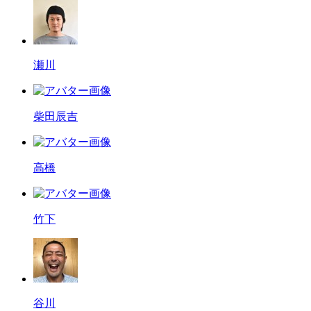
瀬川
柴田辰吉
高橋
竹下
谷川