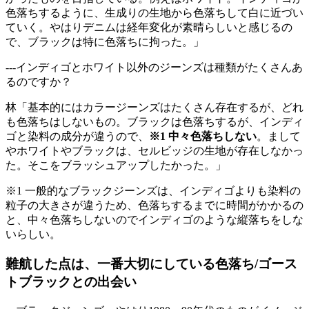
色落ちするように、生成りの生地から色落ちして白に近づい
ていく。やはりデニムは経年変化が素晴らしいと感じるの
で、ブラックは特に色落ちに拘った。」
---インディゴとホワイト以外のジーンズは種類がたくさんあ
るのですか？
林「基本的にはカラージーンズはたくさん存在するが、どれ
も色落ちはしないもの。ブラックは色落ちするが、インディ
ゴと染料の成分が違うので、
※1
中々色落ちしない
。まして
やホワイトやブラックは、セルビッジの生地が存在しなかっ
た。そこをブラッシュアップしたかった。」
※1 一般的なブラックジーンズは、インディゴよりも染料の
粒子の大きさが違うため、色落ちするまでに時間がかかるの
と、中々色落ちしないのでインディゴのような縦落ちをしな
いらしい。
難航した点は、一番大切にしている色落ち/ゴース
トブラックとの出会い