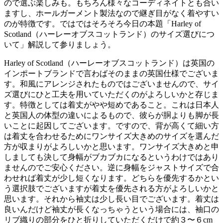
ので選ぶ楽しみも。もちろん様々なコーディネイトとも合い
ますし、ホールガーメント製法なので継ぎ目がなく着やすい
のが特徴です。ではではそろそろ今日の本題「Harley of
Scotland（ハーレーオブスコットランド）のサイズ選びにつ
いて」解説して参りましょう。
Harley of Scotland（ハーレーオブスコットランド）は英国の
インポートブランドで言わばそのままの英国仕様でございま
す。和風にアレンジされたものではございませんので、サイ
ズ選びにひと工夫を用いていただくのがよろしいかと存じま
す。特徴としては着丈がやや短めであること。これは日本人
と英国人の体型の違いによるもので、彼らが胴よりも脚が長
いことに起因してございます。ですので、背が高くて細い方
は着丈を合わせるためにワンサイズ大きめのサイズを選んだ
方が収まりがよろしいかと思います。ワンサイズ大きめと申
しましても決して身幅がブカブカになるというわけではあり
ませんのでご安心ください。逆に身幅をジャストサイズで合
わせれば着丈が少し短くなります。どちらを優先するかとい
う選択肢でございますが着丈を優先される方がよろしいかと
思います。それから袖丈は少し長い目でございます。着丈は
良いんだけど袖丈が長くなっちゃうという場合には、袖口の
リブ織りの部分をひと折りしていただくだけで約３〜６cm