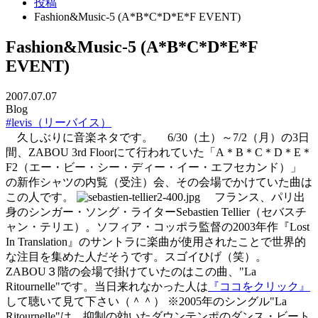
投稿
Fashion&Music-5 (A*B*C*D*E*F EVENT)
Fashion&Music-5 (A*B*C*D*E*F
EVENT)
2007.07.07
Blog
#levis（リーバイス）
久しぶりに音楽ネタです。 6/30（土）～7/2（月）の3日
間、ZABOU 3rd Floorにて行われていた「A＊B＊C＊D＊E＊
F2（エー・ビー・シー・ディー・イー・エフセカンド）」
の新作シャツの内覧（受注）会、その会場でかけていた曲は
この人です。
フランス、パリ出
身のシンガー・ソング・ライターSebastien Tellier（セバスチ
ャン・テリエ）。ソフィア・コッポラ監督の2003年作『Lost
In Translation』のサントラに楽曲が使用されたことで世界的
な注目を集めた人だそうです。スゴイひげ（笑）。
ZABOU３階の会場で掛けていたのはこの曲、"La
Ritournelle"です。当日来れなかった人は
『ココをクリック』
して聴いて見て下さい（＾＾） ※2005年のシングル"La
Ritournelle"は、抑制の効いたダウンテンポのダンス・ビート