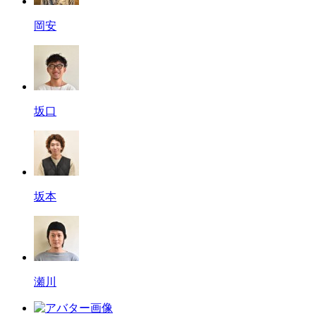
岡安
坂口
坂本
瀬川