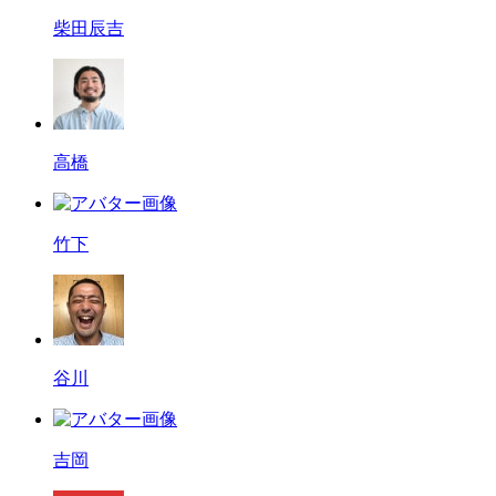
柴田辰吉
高橋
竹下
谷川
吉岡