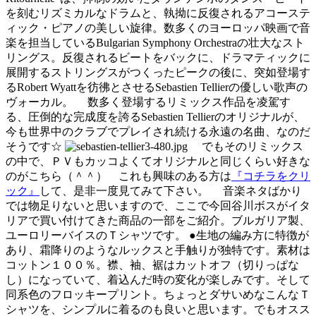
を刻むリズミカルなドラムと、執拗に反復されるアコーステ
ィック・ピアノの美しい旋律。数多くのヨーロッパ映画で音
楽を担当しているBulgarian Symphony Orchestraの壮大なスト
リングス。反復されるビートをバックに、ドラマティックに
展開するストリングスがつくったピークの後に、突如登場す
るRobert Wyattを彷彿とさせるSebastien Tellierの優しい歌声の
ヴォーカル。 数多く登場するリミックス作品を凌駕す
る、圧倒的な完成度を誇るSebastien Tellierのオリジナルが、
今も世界中のクラブでプレイされ続ける永遠の名曲、なのだ
そうです☆
でもそのリミックス
の中で、ＰＶもカッコよくてオリジナルと同じくらい好きな
のがこちら（＾＾） これも興味のある方は
『コチラをクリ
ック』
して、是非一度見てみて下さい。 音楽ネタばかり
では物足りないと思いますので、ここで今回谷川ボスがイタ
リアで買い付けてきた商品の一部をご紹介。ブルガリア製、
ユーロリーバイスのＴシャツです。 ●生地の編み方に特徴が
あり、霜降りのようなルックスと手触りが独特です。素材は
コットン１００％。襟、袖、裾はカットオフ（切りっぱな
し）になっていて、着込んだ時の変化が楽しみです。そして
同系色のフロッキープリント。ちょっとダサいめなこんなＴ
シャツを、シンプルに着るのも良いと思います。でもオスス