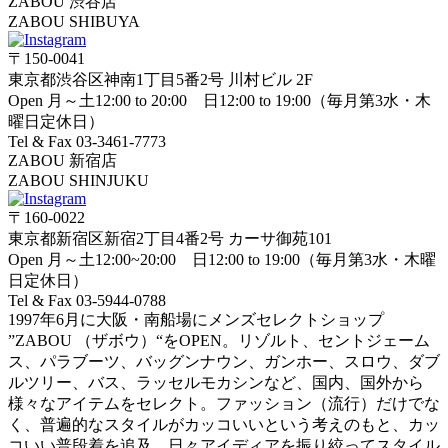
ZABOU 渋谷店
ZABOU SHIBUYA
〒150-0041
東京都渋谷区神南1丁目5番2号 川村ビル 2F
Open 月～土12:00 to 20:00 日12:00 to 19:00（毎月第3水・木
曜日定休日）
Tel & Fax 03-3461-7773
ZABOU 新宿店
ZABOU SHINJUKU
〒160-0022
東京都新宿区新宿2丁目4番2号 カーサ御苑101
Open 月～土12:00~20:00 日12:00 to 19:00（毎月第3水・木曜
日定休日）
Tel & Fax 03-5944-0788
1997年6月に大阪・南船場にメンズセレクトショップ
”ZABOU （ザボウ）“をOPEN。リゾルト、セントジェーム
ス、パラブーツ、バッグンナウン、ガンホー、スロウ、ダブ
ルツリー、バス、ラッセルモカシンなど、国内、国外から
様々なアイテムをセレクト。ファッション（流行）だけでな
く、普遍的なスタイルがカッコいいという考えのもと、カッ
コいい普段着を追及。日々アイディアを振り絞ってスタイル