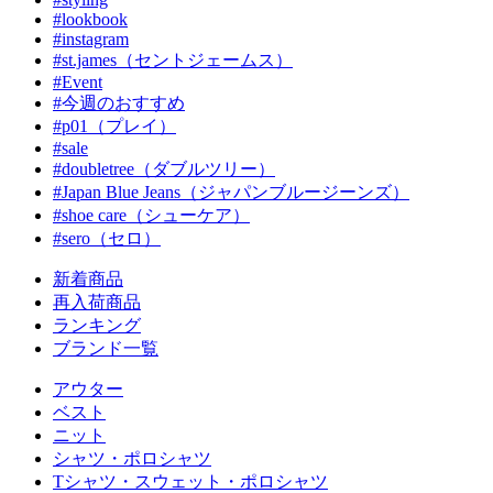
#lookbook
#instagram
#st.james（セントジェームス）
#Event
#今週のおすすめ
#p01（プレイ）
#sale
#doubletree（ダブルツリー）
#Japan Blue Jeans（ジャパンブルージーンズ）
#shoe care（シューケア）
#sero（セロ）
新着商品
再入荷商品
ランキング
ブランド一覧
アウター
ベスト
ニット
シャツ・ポロシャツ
Tシャツ・スウェット・ポロシャツ