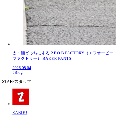
太・細どっちにする？F.O.B FACTORY（エフオービー
ファクトリー） BAKER PANTS
2026.08.04
#Blog
STAFF
スタッフ
ZABOU