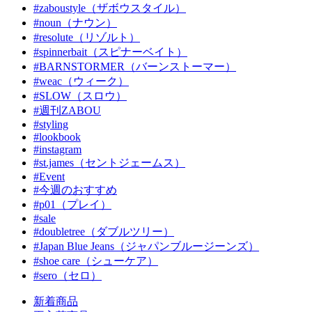
#zaboustyle（ザボウスタイル）
#noun（ナウン）
#resolute（リゾルト）
#spinnerbait（スピナーベイト）
#BARNSTORMER（バーンストーマー）
#weac（ウィーク）
#SLOW（スロウ）
#週刊ZABOU
#styling
#lookbook
#instagram
#st.james（セントジェームス）
#Event
#今週のおすすめ
#p01（プレイ）
#sale
#doubletree（ダブルツリー）
#Japan Blue Jeans（ジャパンブルージーンズ）
#shoe care（シューケア）
#sero（セロ）
新着商品