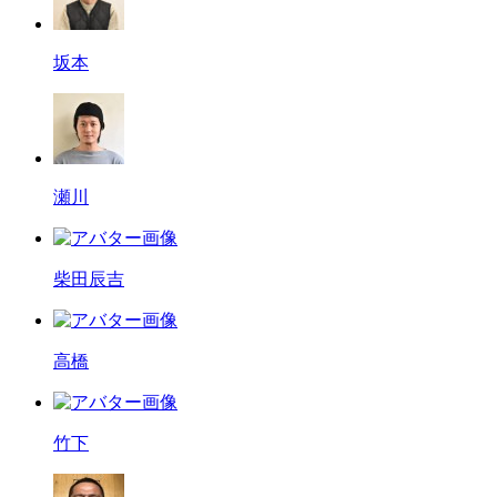
坂本
瀬川
柴田辰吉
高橋
竹下