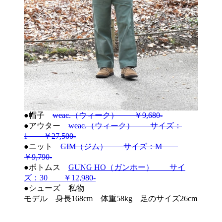
●帽子
weac.（ウィーク） ￥9,680-
●アウター
weac.（ウィーク） サイズ：
1 ￥27,500-
●ニット
GIM（ジム） サイズ：M
￥9,790-
●ボトムス
GUNG HO（ガンホー） サイ
ズ：30 ￥12,980-
●シューズ 私物
モデル 身長168cm 体重58kg 足のサイズ26cm