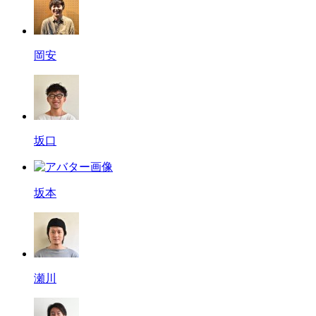
岡安
坂口
坂本
瀬川