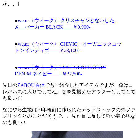
が、、）
●
weac.（ウィーク） クリスチャンどないした
ん パーカー BLACK ￥9,900-
●
weac.（ウィーク） CHIVIC オーガニックコッ
トンインディゴ ￥23,100-
●
weac.（ウィーク） LOST GENERATION
DENIM ネイビー ￥27,500-
先日の
ZABOU通信
でもご紹介したアイテムですが、僕はコ
レがお気に入りでしてね。春を見据えたアウターとしてとて
も良い◎
なにやら生地は20年程前に作られたデッドストックの綿ファ
ブリックとのことだそうで、、見た目に反して軽い着心地な
のも良い！