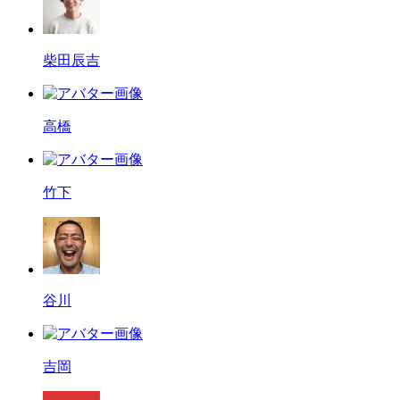
柴田辰吉
高橋
竹下
谷川
吉岡