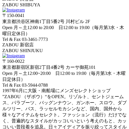
ZABOU SHIBUYA
〒150-0041
東京都渋谷区神南1丁目5番2号 川村ビル 2F
Open 月～土12:00 to 20:00 日12:00 to 19:00（毎月第3水・木
曜日定休日）
Tel & Fax 03-3461-7773
ZABOU 新宿店
ZABOU SHINJUKU
〒160-0022
東京都新宿区新宿2丁目4番2号 カーサ御苑101
Open 月～土12:00~20:00 日12:00 to 19:00（毎月第3水・木曜
日定休日）
Tel & Fax 03-5944-0788
1997年6月に大阪・南船場にメンズセレクトショップ
”ZABOU （ザボウ）“をOPEN。リゾルト、セントジェーム
ス、パラブーツ、バッグンナウン、ガンホー、スロウ、ダブ
ルツリー、バス、ラッセルモカシンなど、国内、国外から
様々なアイテムをセレクト。ファッション（流行）だけでな
く、普遍的なスタイルがカッコいいという考えのもと、カッ
コいい普段着を追及。日々アイディアを振り絞ってスタイル