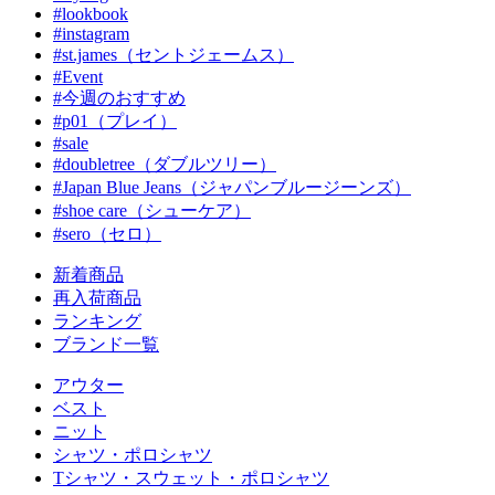
#lookbook
#instagram
#st.james（セントジェームス）
#Event
#今週のおすすめ
#p01（プレイ）
#sale
#doubletree（ダブルツリー）
#Japan Blue Jeans（ジャパンブルージーンズ）
#shoe care（シューケア）
#sero（セロ）
新着商品
再入荷商品
ランキング
ブランド一覧
アウター
ベスト
ニット
シャツ・ポロシャツ
Tシャツ・スウェット・ポロシャツ