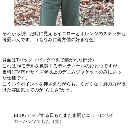
それから脱いだ時に見えるイエローとオレンジのステッチも
可愛いんです。（ちなみに両方僕の好きな色）
背面はTバック（バック中央で継がれた部分）
これは1stモデルを象徴するディティールのひとつですが、
当時LEVI'Sがサイズ46以上のデニムジャケットのみにあっ
た仕様です。
こういうポイントを押さえながらも、くどくなく肩の力が抜
けた雰囲気ってのが"らしさ"かと。
BLOGアップする日もたまたま同じニットにベイ
カーパンツでした（笑）